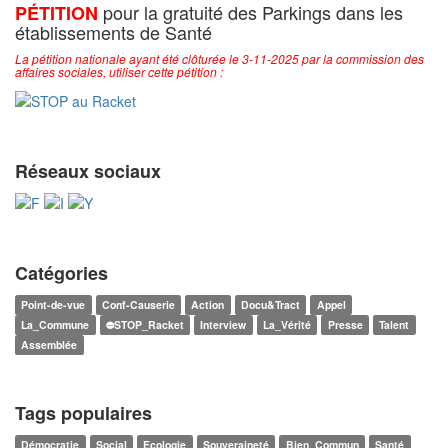
pour la gratuité des Parkings dans les
PÉTITION
établissements de Santé
La pétition nationale ayant été clôturée le 3-11-2025 par la commission des
affaires sociales, utiliser cette pétition :
Réseaux sociaux
Catégories
Point-de-vue
Conf-Causerie
Action
Docu&Tract
Appel
La_Commune
⛔STOP_Racket
Interview
La_Vérité
Presse
Talent
Assemblée
Tags populaires
Démocratie
Social
Ecologie
Souveraineté
Bien_Commun
Santé