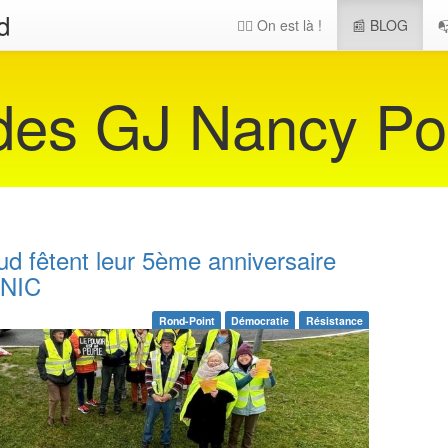
d
🖐🏻 On est là !
📰 BLOG

 des GJ Nancy Po
d fêtent leur 5ème anniversaire
ANIC
Rond-Point
Démocratie
Résistance