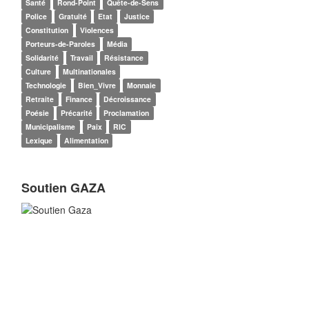
Santé
Rond-Point
Quête-de-Sens
Police
Gratuité
Etat
Justice
Constitution
Violences
Porteurs-de-Paroles
Média
Solidarité
Travail
Résistance
Culture
Multinationales
Technologie
Bien_Vivre
Monnaie
Retraite
Finance
Décroissance
Poésie
Précarité
Proclamation
Municipalisme
Paix
RIC
Lexique
Alimentation
Soutien GAZA