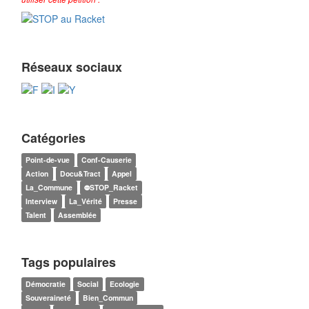
Réseaux sociaux
Catégories
Point-de-vue
Conf-Causerie
Action
Docu&Tract
Appel
La_Commune
⛔STOP_Racket
Interview
La_Vérité
Presse
Talent
Assemblée
Tags populaires
Démocratie
Social
Ecologie
Souveraineté
Bien_Commun