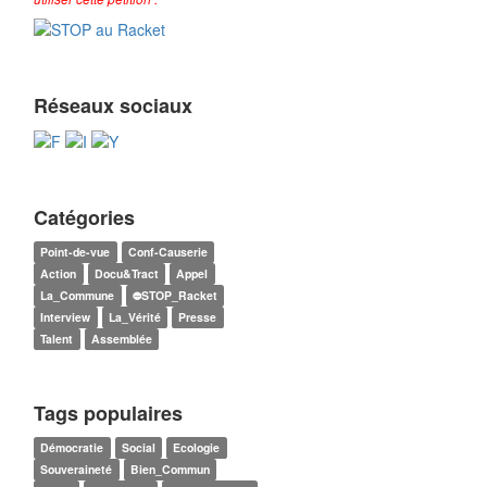
Réseaux sociaux
Catégories
Point-de-vue
Conf-Causerie
Action
Docu&Tract
Appel
La_Commune
⛔STOP_Racket
Interview
La_Vérité
Presse
Talent
Assemblée
Tags populaires
Démocratie
Social
Ecologie
Souveraineté
Bien_Commun