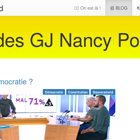
d
🖐🏻 On est là !
📰 BLOG

 des GJ Nancy Po
émocratie ?
Démocratie
Constitution
Souveraineté