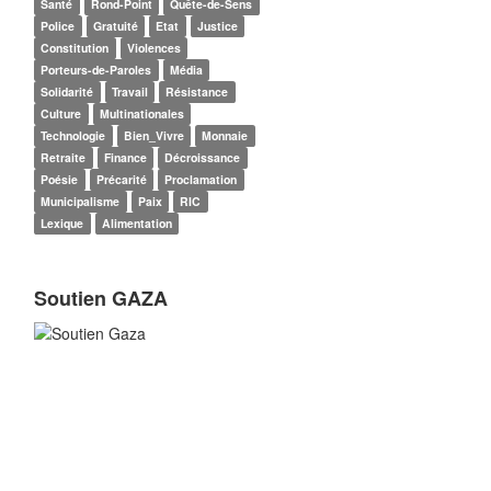
Santé
Rond-Point
Quête-de-Sens
Police
Gratuité
Etat
Justice
Constitution
Violences
Porteurs-de-Paroles
Média
Solidarité
Travail
Résistance
Culture
Multinationales
Technologie
Bien_Vivre
Monnaie
Retraite
Finance
Décroissance
Poésie
Précarité
Proclamation
Municipalisme
Paix
RIC
Lexique
Alimentation
Soutien GAZA