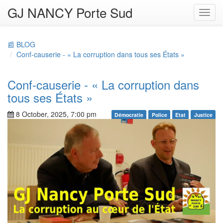
GJ NANCY Porte Sud
Toggl
navig
📰 BLOG
Conf-causerie - « La corruption dans tous ses États »
Conf-causerie - « La corruption dans
tous ses États »
8 October, 2025, 7:00 pm
Démocratie
Police
Etat
Justice