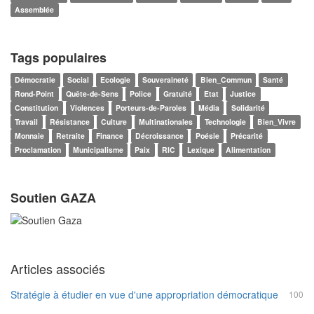
Assemblée
Tags populaires
Démocratie
Social
Ecologie
Souveraineté
Bien_Commun
Santé
Rond-Point
Quête-de-Sens
Police
Gratuité
Etat
Justice
Constitution
Violences
Porteurs-de-Paroles
Média
Solidarité
Travail
Résistance
Culture
Multinationales
Technologie
Bien_Vivre
Monnaie
Retraite
Finance
Décroissance
Poésie
Précarité
Proclamation
Municipalisme
Paix
RIC
Lexique
Alimentation
Soutien GAZA
Articles associés
Stratégie à étudier en vue d'une appropriation démocratique
100