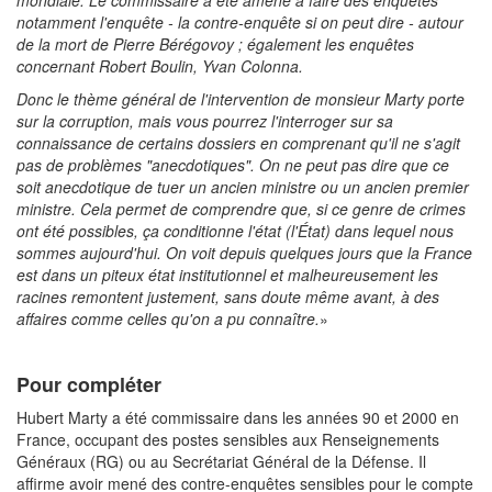
mondiale. Le commissaire a été amené à faire des enquêtes
notamment l'enquête - la contre-enquête si on peut dire - autour
de la mort de Pierre Bérégovoy ; également les enquêtes
concernant Robert Boulin, Yvan Colonna.
Donc le thème général de l'intervention de monsieur Marty porte
sur la corruption, mais vous pourrez l'interroger sur sa
connaissance de certains dossiers en comprenant qu'il ne s'agit
pas de problèmes "anecdotiques". On ne peut pas dire que ce
soit anecdotique de tuer un ancien ministre ou un ancien premier
ministre. Cela permet de comprendre que, si ce genre de crimes
ont été possibles, ça conditionne l'état (l'État) dans lequel nous
sommes aujourd'hui. On voit depuis quelques jours que la France
est dans un piteux état institutionnel et malheureusement les
racines remontent justement, sans doute même avant, à des
affaires comme celles qu'on a pu connaître.
»
Pour compléter
Hubert Marty a été commissaire dans les années 90 et 2000 en
France, occupant des postes sensibles aux Renseignements
Généraux (RG) ou ‌au Secrétariat Général de la Défense. Il
affirme avoir mené des contre-enquêtes sensibles pour le compte