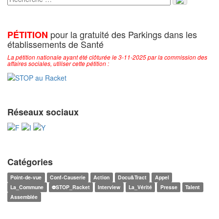
pour la gratuité des Parkings dans les
PÉTITION
établissements de Santé
La pétition nationale ayant été clôturée le 3-11-2025 par la commission des
affaires sociales, utiliser cette pétition :
Réseaux sociaux
Catégories
Point-de-vue
Conf-Causerie
Action
Docu&Tract
Appel
La_Commune
⛔STOP_Racket
Interview
La_Vérité
Presse
Talent
Assemblée