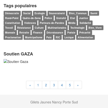
Tags populaires
Démocratie
Social
Ecologie
Souveraineté
Bien_Commun
Santé
Rond-Point
Quête-de-Sens
Police
Gratuité
Etat
Justice
Constitution
Violences
Porteurs-de-Paroles
Média
Solidarité
Travail
Résistance
Culture
Multinationales
Technologie
Bien_Vivre
Monnaie
Retraite
Finance
Décroissance
Poésie
Précarité
Proclamation
Municipalisme
Paix
RIC
Lexique
Alimentation
Soutien GAZA
«
1
2
3
4
5
»
Gilets Jaunes Nancy Porte Sud