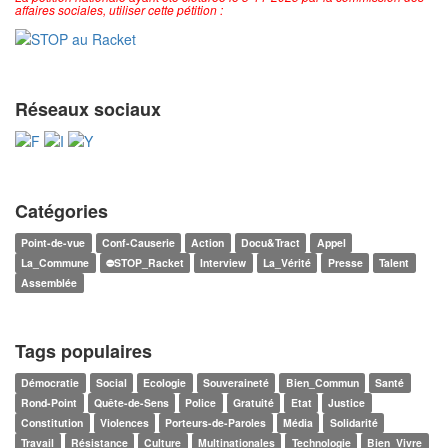
affaires sociales, utiliser cette pétition :
Réseaux sociaux
Catégories
Point-de-vue
Conf-Causerie
Action
Docu&Tract
Appel
La_Commune
⛔STOP_Racket
Interview
La_Vérité
Presse
Talent
Assemblée
Tags populaires
Démocratie
Social
Ecologie
Souveraineté
Bien_Commun
Santé
Rond-Point
Quête-de-Sens
Police
Gratuité
Etat
Justice
Constitution
Violences
Porteurs-de-Paroles
Média
Solidarité
Travail
Résistance
Culture
Multinationales
Technologie
Bien_Vivre