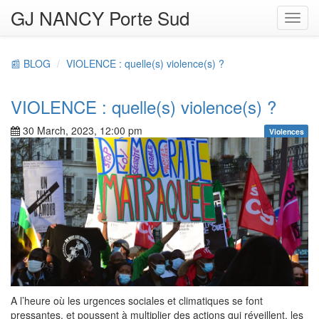
GJ NANCY Porte Sud
Toggl
navig
📰 BLOG
VIOLENCE : quelle(s) violence(s) ?
VIOLENCE : quelle(s) violence(s) ?
30 March, 2023, 12:00 pm
Violences
A l’heure où les urgences sociales et climatiques se font
pressantes, et poussent à multiplier des actions qui réveillent, les