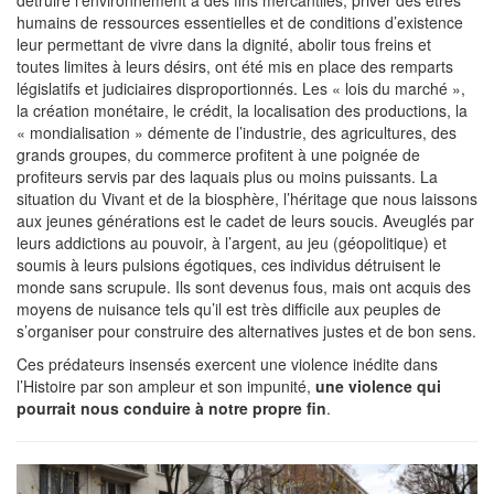
détruire l’environnement à des fins mercantiles, priver des êtres
humains de ressources essentielles et de conditions d’existence
leur permettant de vivre dans la dignité, abolir tous freins et
toutes limites à leurs désirs, ont été mis en place des remparts
législatifs et judiciaires disproportionnés. Les « lois du marché »,
la création monétaire, le crédit, la localisation des productions, la
« mondialisation » démente de l’industrie, des agricultures, des
grands groupes, du commerce profitent à une poignée de
profiteurs servis par des laquais plus ou moins puissants. La
situation du Vivant et de la biosphère, l’héritage que nous laissons
aux jeunes générations est le cadet de leurs soucis. Aveuglés par
leurs addictions au pouvoir, à l’argent, au jeu (géopolitique) et
soumis à leurs pulsions égotiques, ces individus détruisent le
monde sans scrupule. Ils sont devenus fous, mais ont acquis des
moyens de nuisance tels qu’il est très difficile aux peuples de
s’organiser pour construire des alternatives justes et de bon sens.
Ces prédateurs insensés exercent une violence inédite dans
l’Histoire par son ampleur et son impunité,
une violence qui
pourrait nous conduire à notre propre fin
.