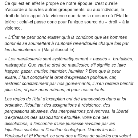
Ce qui est en effet le propre de notre époque, c'est qu'elle
n'accorde à tous les autres groupements, ou aux individus, le
droit de faire appel à la violence que dans la mesure où l'État le
tolère : celui-ci passe donc pour l'unique source du « droit » à la
violence.
«
L'État ne peut donc exister qu'à la condition que les hommes
dominés se soumettent à l'autorité revendiquée chaque fois par
les dominateurs.
» (Ma philosophie)
«
Les manifestants sont systématiquement « nassés », brutalisés,
matraqués. Que vaut le droit de manifester, s’il signifie se faire
frapper, gazer, mutiler, intimider, humilier ? Bien que la peur
existe, il faut conquérir le droit d’expression publique, car,
restreint constamment par nos gouvernants, il n’en restera bientôt
plus rien, ni pour nous-mêmes, ni pour nos enfants.
Les règles de l’état d’exception ont été transposées dans la loi
ordinaire. Résultat : des assignations à résidence, des
perquisitions abusives, des interpellations préventives, la liberté
d’expression des associations étouffée, voire pire des
dissolutions, à l’encontre d’une jeunesse révoltée par les
injustices sociales et l’inaction écologique. Depuis les lois
Pénicaud et El Khomri, ce sont des millions de salariés qui voient