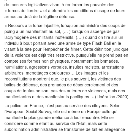
de mesures législatives visant à renforcer les pouvoirs des
« forces de l’ordre » et à étendre les conditions d’usage de leurs
armes au-delà de la légitime défense.
« Recours à la force injustifié, lorsqu’on administre des coups de
poing à un manifestant au sol, (… ) lorsqu’on asperge de gaz
lacrymogène des militants inoffensifs, (… ) quand on tire sur un
individu à bout portant avec une arme de type Flash-Ball en le
visant à la tête pour l’empêcher de filmer. Cette définition juridique
de la violence est déjà très restrictive, puisqu’elle ne prend pas en
compte ses formes non physiques, notamment les brimades,
humiliations, agressions verbales, insultes racistes, arrestations
arbitraires, menottages douloureux… Les images et les
reconstitutions montrent que, le plus souvent, les victimes des
balles de défense, des grenades de désencerclement et des
coups de tonfas ne sont pas des auteurs de violences, mais des
manifestantes et des manifestants pacifiques. » (Libération /2020)
La police, en France, n'est pas au service des citoyens. Selon
l'European Social Survey, elle est même en Europe celle qui
manifeste la plus grande méfiance à leur encontre. Elle se
considère comme étant au service de l'État, mais cette
subordination administrative se transforme de fait en allégeance