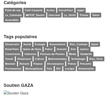
Catégories
Point-de-vue
Conf-Causerie
Action
Docu&Tract
Appel
La_Commune
⛔STOP_Racket
Interview
La_Vérité
Presse
Talent
Assemblée
Tags populaires
Démocratie
Social
Ecologie
Souveraineté
Bien_Commun
Santé
Rond-Point
Quête-de-Sens
Police
Gratuité
Etat
Justice
Constitution
Violences
Porteurs-de-Paroles
Média
Solidarité
Travail
Résistance
Culture
Multinationales
Technologie
Bien_Vivre
Monnaie
Retraite
Finance
Décroissance
Poésie
Précarité
Proclamation
Municipalisme
Paix
RIC
Lexique
Alimentation
Soutien GAZA