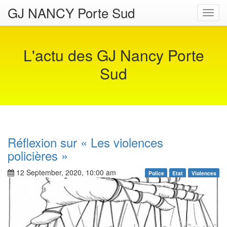
GJ NANCY Porte Sud
Toggl
navig
L'actu des GJ Nancy Porte
Sud
Réflexion sur « Les violences
policières »
12 September, 2020, 10:00 am
Police
Etat
Violences