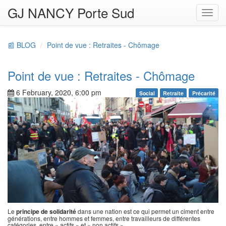
GJ NANCY Porte Sud
Toggl
navig
📰 BLOG
Point de vue : Retraites - Chômage
Point de vue : Retraites - Chômage
6 February, 2020, 6:00 pm
Social
Retraite
Précarité
Le
principe de solidarité
dans une nation est ce qui permet un ciment entre
générations, entre hommes et femmes, entre travailleurs de différentes
catégories, entre « actifs » et « non actifs ».