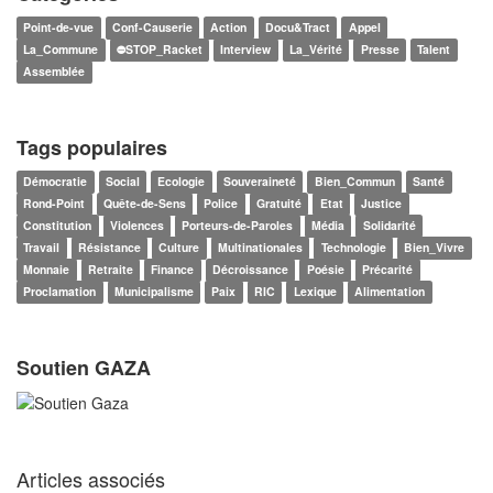
Point-de-vue
Conf-Causerie
Action
Docu&Tract
Appel
La_Commune
⛔STOP_Racket
Interview
La_Vérité
Presse
Talent
Assemblée
Tags populaires
Démocratie
Social
Ecologie
Souveraineté
Bien_Commun
Santé
Rond-Point
Quête-de-Sens
Police
Gratuité
Etat
Justice
Constitution
Violences
Porteurs-de-Paroles
Média
Solidarité
Travail
Résistance
Culture
Multinationales
Technologie
Bien_Vivre
Monnaie
Retraite
Finance
Décroissance
Poésie
Précarité
Proclamation
Municipalisme
Paix
RIC
Lexique
Alimentation
Soutien GAZA
Articles associés