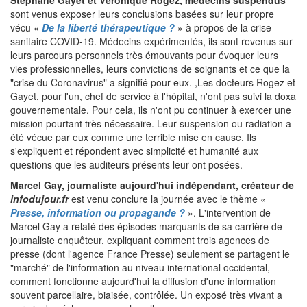
sont venus exposer leurs conclusions basées sur leur propre
vécu «
De la liberté thérapeutique ?
» à propos de la crise
sanitaire COVID-19. Médecins expérimentés, ils sont revenus sur
leurs parcours personnels très émouvants pour évoquer leurs
vies professionnelles, leurs convictions de soignants et ce que la
"crise du Coronavirus" a signifié pour eux. ,Les docteurs Rogez et
Gayet, pour l'un, chef de service à l'hôpital, n'ont pas suivi la doxa
gouvernementale. Pour cela, ils n'ont pu continuer à exercer une
mission pourtant très nécessaire. Leur suspension ou radiation a
été vécue par eux comme une terrible mise en cause. Ils
s'expliquent et répondent avec simplicité et humanité aux
questions que les auditeurs présents leur ont posées.
Marcel Gay, journaliste aujourd'hui indépendant, créateur de
infodujour.fr
est venu conclure la journée avec le thème «
Presse, information ou propagande ?
». L'intervention de
Marcel Gay a relaté des épisodes marquants de sa carrière de
journaliste enquêteur, expliquant comment trois agences de
presse (dont l'agence France Presse) seulement se partagent le
"marché" de l'information au niveau international occidental,
comment fonctionne aujourd'hui la diffusion d'une information
souvent parcellaire, biaisée, contrôlée. Un exposé très vivant a