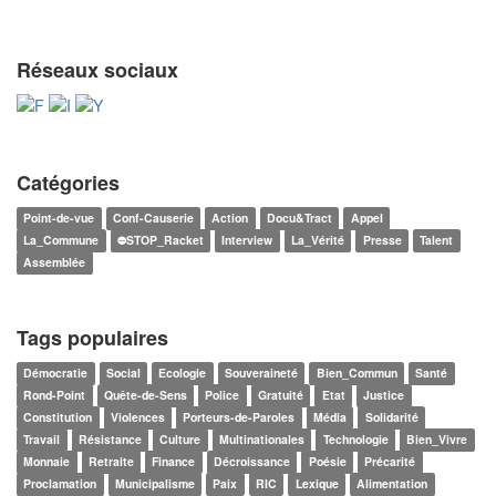
Réseaux sociaux
Catégories
Point-de-vue
Conf-Causerie
Action
Docu&Tract
Appel
La_Commune
⛔STOP_Racket
Interview
La_Vérité
Presse
Talent
Assemblée
Tags populaires
Démocratie
Social
Ecologie
Souveraineté
Bien_Commun
Santé
Rond-Point
Quête-de-Sens
Police
Gratuité
Etat
Justice
Constitution
Violences
Porteurs-de-Paroles
Média
Solidarité
Travail
Résistance
Culture
Multinationales
Technologie
Bien_Vivre
Monnaie
Retraite
Finance
Décroissance
Poésie
Précarité
Proclamation
Municipalisme
Paix
RIC
Lexique
Alimentation