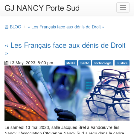
GJ NANCY Porte Sud
Toggl
navig
📰 BLOG
« Les Français face aux dénis de Droit »
« Les Français face aux dénis de Droit
»
13 May, 2023, 8:00 pm
Média
Santé
Technologie
Justice
Le samedi 13 mai 2023, salle Jacques Brel à Vandœuvre-lès-
Nancy, l'Association Citoyenne Nancy Sud a reçu dans le cadre