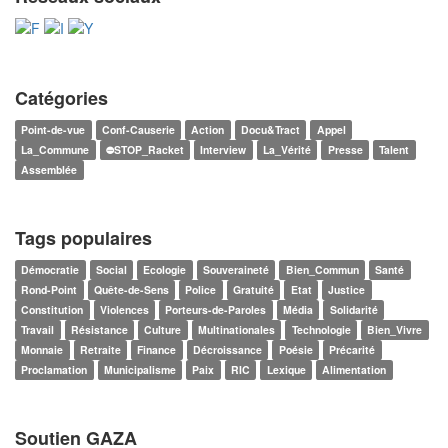
Catégories
Point-de-vue
Conf-Causerie
Action
Docu&Tract
Appel
La_Commune
⛔STOP_Racket
Interview
La_Vérité
Presse
Talent
Assemblée
Tags populaires
Démocratie
Social
Ecologie
Souveraineté
Bien_Commun
Santé
Rond-Point
Quête-de-Sens
Police
Gratuité
Etat
Justice
Constitution
Violences
Porteurs-de-Paroles
Média
Solidarité
Travail
Résistance
Culture
Multinationales
Technologie
Bien_Vivre
Monnaie
Retraite
Finance
Décroissance
Poésie
Précarité
Proclamation
Municipalisme
Paix
RIC
Lexique
Alimentation
Soutien GAZA