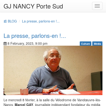
GJ NANCY Porte Sud
Toggl
navig
📰 BLOG
La presse, parlons-en !...
La presse, parlons-en !...
8 February, 2023, 9:00 pm
Culture
Média
Le mercredi 8 février, à la salle du Vélodrome de Vandœuvre-lès-
Nancy,
Marcel GAY
, journaliste indépendant fondateur du média