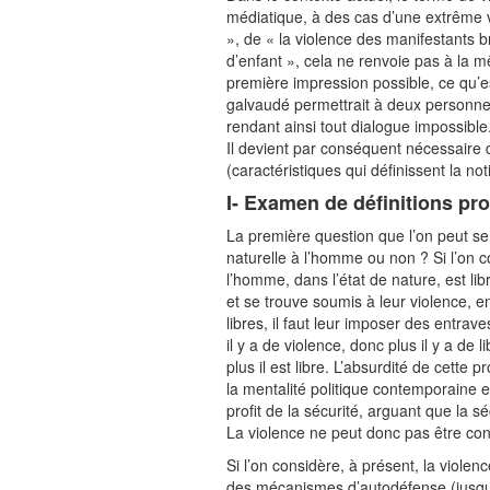
médiatique, à des cas d’une extrême v
», de « la violence des manifestants b
d’enfant », cela ne renvoie pas à la 
première impression possible, ce qu’es
galvaudé permettrait à deux personne
rendant ainsi tout dialogue impossible
Il devient par conséquent nécessaire d
(caractéristiques qui définissent la not
I- Examen de définitions pr
La première question que l’on peut se p
naturelle à l’homme ou non ? Si l’on c
l’homme, dans l’état de nature, est libre
et se trouve soumis à leur violence, 
libres, il faut leur imposer des entrave
il y a de violence, donc plus il y a de
plus il est libre. L’absurdité de cette 
la mentalité politique contemporaine et
profit de la sécurité, arguant que la sé
La violence ne peut donc pas être co
Si l’on considère, à présent, la viole
des mécanismes d’autodéfense (jusqu’a