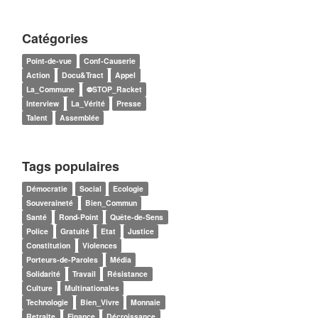
Catégories
Point-de-vue
Conf-Causerie
Action
Docu&Tract
Appel
La_Commune
⛔STOP_Racket
Interview
La_Vérité
Presse
Talent
Assemblée
Tags populaires
Démocratie
Social
Ecologie
Souveraineté
Bien_Commun
Santé
Rond-Point
Quête-de-Sens
Police
Gratuité
Etat
Justice
Constitution
Violences
Porteurs-de-Paroles
Média
Solidarité
Travail
Résistance
Culture
Multinationales
Technologie
Bien_Vivre
Monnaie
Retraite
Finance
Décroissance