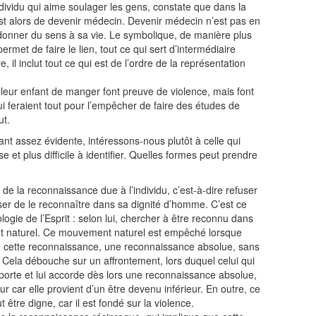
ndividu qui aime soulager les gens, constate que dans la
 est alors de devenir médecin. Devenir médecin n’est pas en
 donner du sens à sa vie. Le symbolique, de manière plus
rmet de faire le lien, tout ce qui sert d’intermédiaire
re, il inclut tout ce qui est de l’ordre de la représentation
leur enfant de manger font preuve de violence, mais font
 feraient tout pour l’empêcher de faire des études de
ut.
ant assez évidente, intéressons-nous plutôt à celle qui
 et plus difficile à identifier. Quelles formes peut prendre
de la reconnaissance due à l’individu, c’est-à-dire refuser
user de le reconnaître dans sa dignité d’homme. C’est ce
ie de l’Esprit : selon lui, chercher à être reconnu dans
 naturel. Ce mouvement naturel est empêché lorsque
e cette reconnaissance, une reconnaissance absolue, sans
e. Cela débouche sur un affrontement, lors duquel celui qui
mporte et lui accorde dès lors une reconnaissance absolue,
r car elle provient d’un être devenu inférieur. En outre, ce
 être digne, car il est fondé sur la violence.