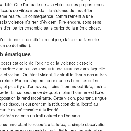
ariété. Que l’on parle de « la violence des propos tenus
riseurs de vitres » ou de « la violence du meurtrier
même réalité. En conséquence, contrairement à une
t la violence n’a rien d’évident. Pire encore, sons sens
s d’en parler ensemble sans parler de la même chose,
.
’en donner une définition unique, claire et universelle
ion de définition).
oblématiques
oser est celle de l’origine de la violence : est-elle
onsidère que oui, on aboutit à une situation dans laquelle
 et violent. Or, étant violent, il détruit la liberté des autres
en retour. Par conséquent, pour que les hommes soient
s, et plus il y a d’entraves, moins l’homme est libre, moins
 liberté. En conséquence de quoi, moins l’homme est libre,
proposition la rend inopérante. Cette vision, pourtant, irrigue
 les discours qui prônent la réduction de la liberté au
curité est nécessaire à la liberté.
nsidérée comme un trait naturel de l’homme.
nce comme étant le recours à la force, la simple observation
ux réflexes corporels) d’un individu ou d’un animal suffit