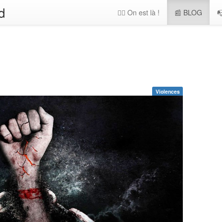
d
🖐🏻 On est là !
📰 BLOG

Violences