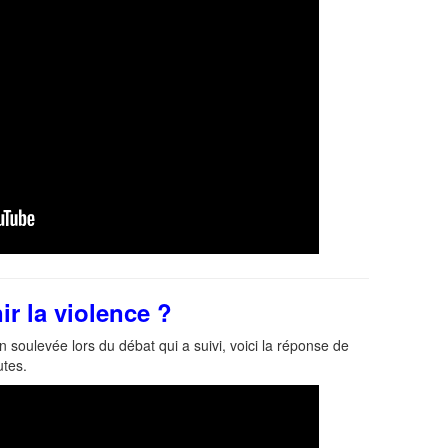
ir la violence ?
n soulevée lors du débat qui a suivi, voici la réponse de
tes.