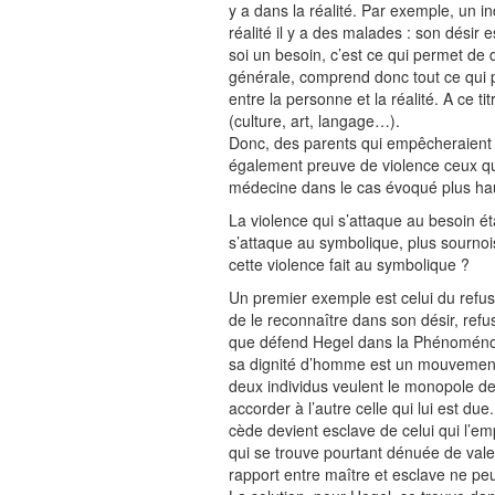
y a dans la réalité. Par exemple, un i
réalité il y a des malades : son désir
soi un besoin, c’est ce qui permet de
générale, comprend donc tout ce qui pe
entre la personne et la réalité. A ce tit
(culture, art, langage…).
Donc, des parents qui empêcheraient 
également preuve de violence ceux qui
médecine dans le cas évoqué plus ha
La violence qui s’attaque au besoin ét
s’attaque au symbolique, plus sournoise
cette violence fait au symbolique ?
Un premier exemple est celui du refus 
de le reconnaître dans son désir, ref
que défend Hegel dans la Phénoménolog
sa dignité d’homme est un mouvement
deux individus veulent le monopole d
accorder à l’autre celle qui lui est du
cède devient esclave de celui qui l’e
qui se trouve pourtant dénuée de valeu
rapport entre maître et esclave ne peut