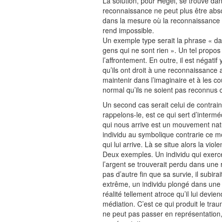
La solution, pour Hegel, se trouve da
reconnaissance ne peut plus être abs
dans la mesure où la reconnaissance ab
rend impossible.
Un exemple type serait la phrase « da
gens qui ne sont rien ». Un tel propos 
l’affrontement. En outre, il est négatif
qu’ils ont droit à une reconnaissance 
maintenir dans l’imaginaire et à les cou
normal qu’ils ne soient pas reconnus
Un second cas serait celui de contrai
rappelons-le, est ce qui sert d’intermé
qui nous arrive est un mouvement nat
individu au symbolique contrarie ce mo
qui lui arrive. Là se situe alors la viol
Deux exemples. Un individu qui exerce
l’argent se trouverait perdu dans une r
pas d’autre fin que sa survie, il subi
extrême, un individu plongé dans une 
réalité tellement atroce qu’il lui devien
médiation. C’est ce qui produit le tra
ne peut pas passer en représentation, 