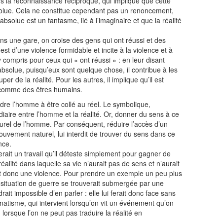
ns la reconnaissance réciproque, qui implique que cette
olue. Cela ne constitue cependant pas un renoncement,
solue est un fantasme, lié à l’imaginaire et que la réalité
ns une gare, on croise des gens qui ont réussi et des
est d’une violence formidable et incite à la violence et à
 y compris pour ceux qui « ont réussi » : en leur disant
absolue, puisqu’eux sont quelque chose, il contribue à les
per de la réalité. Pour les autres, il implique qu’il est
 comme des êtres humains.
ndre l’homme à être collé au réel. Le symbolique,
diaire entre l’homme et la réalité. Or, donner du sens à ce
urel de l’homme. Par conséquent, réduire l’accès d’un
uvement naturel, lui interdit de trouver du sens dans ce
ence.
rait un travail qu’il déteste simplement pour gagner de
éalité dans laquelle sa vie n’aurait pas de sens et n’aurait
rait donc une violence. Pour prendre un exemple un peu plus
situation de guerre se trouverait submergée par une
drait impossible d’en parler : elle lui ferait donc face sans
umatisme, qui intervient lorsqu’on vit un événement qu’on
lorsque l’on ne peut pas traduire la réalité en