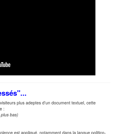
ssés"...
visiteurs plus adeptes d'un document textuel, cette
e :
 plus bas)
iolence est appliqué, notamment dans la langue politico-