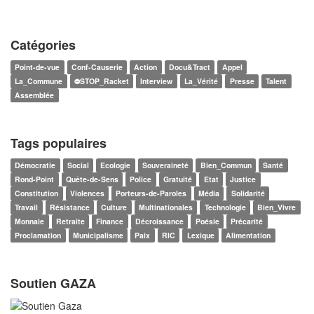
Catégories
Point-de-vue
Conf-Causerie
Action
Docu&Tract
Appel
La_Commune
⛔STOP_Racket
Interview
La_Vérité
Presse
Talent
Assemblée
Tags populaires
Démocratie
Social
Ecologie
Souveraineté
Bien_Commun
Santé
Rond-Point
Quête-de-Sens
Police
Gratuité
Etat
Justice
Constitution
Violences
Porteurs-de-Paroles
Média
Solidarité
Travail
Résistance
Culture
Multinationales
Technologie
Bien_Vivre
Monnaie
Retraite
Finance
Décroissance
Poésie
Précarité
Proclamation
Municipalisme
Paix
RIC
Lexique
Alimentation
Soutien GAZA