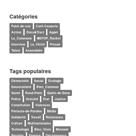
Catégories
Point-de-vue
Conf-Causerie
Action
Docu&Tract
Appel
La_Commune
⛔STOP_Racket
Interview
La_Vérité
Presse
Talent
Assemblée
Tags populaires
Démocratie
Social
Ecologie
Souveraineté
Bien_Commun
Santé
Rond-Point
Quête-de-Sens
Police
Gratuité
Etat
Justice
Constitution
Violences
Porteurs-de-Paroles
Média
Solidarité
Travail
Résistance
Culture
Multinationales
Technologie
Bien_Vivre
Monnaie
Retraite
Finance
Décroissance