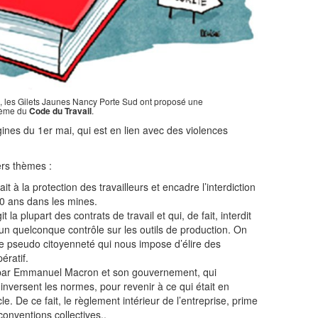
il, les Gilets Jaunes Nancy Porte Sud ont proposé une
hème du
Code du Travail
.
nes du 1er mai, qui est en lien avec des violences
ers thèmes :
it à la protection des travailleurs et encadre l’interdiction
10 ans dans les mines.
t la plupart des contrats de travail et qui, de fait, interdit
r un quelconque contrôle sur les outils de production. On
tre pseudo citoyenneté qui nous impose d’élire des
ératif.
tes par Emmanuel Macron et son gouvernement, qui
 inversent les normes, pour revenir à ce qui était en
. De ce fait, le règlement intérieur de l’entreprise, prime
 conventions collectives..