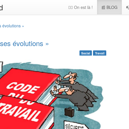
d
🖐🏻 On est là !
📰 BLOG

s évolutions »
 ses évolutions »
Social
Travail