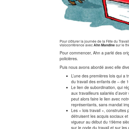
Pour clôturer la journée de la Fête du Trava
visioconférence avec
Ahn Mandine
sur le t
Pour commencer, Ahn a parlé des origi
policières.
Puis nous avons abordé avec elle div
L’une des premières lois qui a tra
du travail des enfants de – de 
Le lien de subordination, qui régi
aux travailleurs salariés d’avoi
peut alors faire le lien avec no
représentants, sans mandat imp
Les « lois travail », construi
détruisent les acquis sociaux et
vigueur au début du 19ème siècle
sur le code du travail et sur les