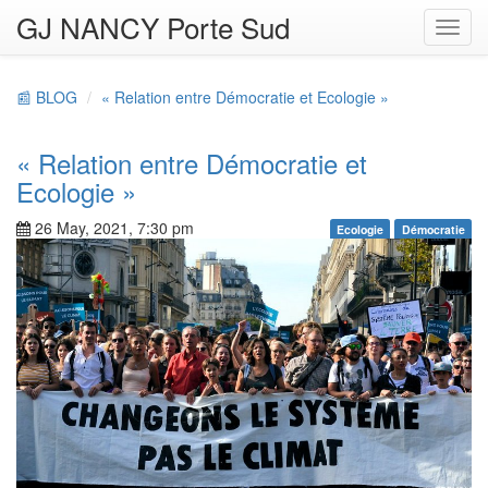
GJ NANCY Porte Sud
Toggl
navig
📰 BLOG
« Relation entre Démocratie et Ecologie »
« Relation entre Démocratie et
Ecologie »
26 May, 2021, 7:30 pm
Ecologie
Démocratie