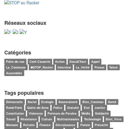
Réseaux sociaux
Catégories
Point-de-vue
Conf-Causerie
Action
Docu&Tract
Appel
La_Commune
⛔STOP_Racket
Interview
La_Vérité
Presse
Talent
Assemblée
Tags populaires
Démocratie
Social
Ecologie
Souveraineté
Bien_Commun
Santé
Rond-Point
Quête-de-Sens
Police
Gratuité
Etat
Justice
Constitution
Violences
Porteurs-de-Paroles
Média
Solidarité
Travail
Résistance
Culture
Multinationales
Technologie
Bien_Vivre
Monnaie
Retraite
Finance
Décroissance
Poésie
Précarité