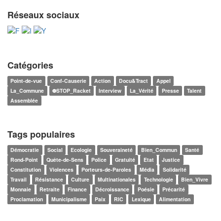
Réseaux sociaux
Catégories
Point-de-vue
Conf-Causerie
Action
Docu&Tract
Appel
La_Commune
⛔STOP_Racket
Interview
La_Vérité
Presse
Talent
Assemblée
Tags populaires
Démocratie
Social
Ecologie
Souveraineté
Bien_Commun
Santé
Rond-Point
Quête-de-Sens
Police
Gratuité
Etat
Justice
Constitution
Violences
Porteurs-de-Paroles
Média
Solidarité
Travail
Résistance
Culture
Multinationales
Technologie
Bien_Vivre
Monnaie
Retraite
Finance
Décroissance
Poésie
Précarité
Proclamation
Municipalisme
Paix
RIC
Lexique
Alimentation