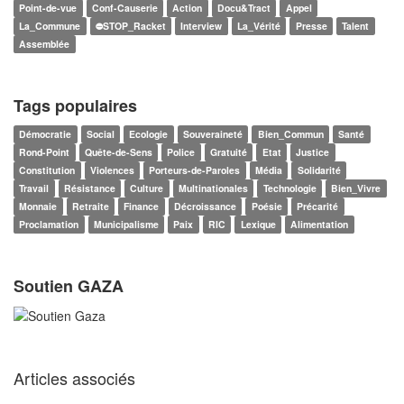
Point-de-vue
Conf-Causerie
Action
Docu&Tract
Appel
La_Commune
⛔STOP_Racket
Interview
La_Vérité
Presse
Talent
Assemblée
Tags populaires
Démocratie
Social
Ecologie
Souveraineté
Bien_Commun
Santé
Rond-Point
Quête-de-Sens
Police
Gratuité
Etat
Justice
Constitution
Violences
Porteurs-de-Paroles
Média
Solidarité
Travail
Résistance
Culture
Multinationales
Technologie
Bien_Vivre
Monnaie
Retraite
Finance
Décroissance
Poésie
Précarité
Proclamation
Municipalisme
Paix
RIC
Lexique
Alimentation
Soutien GAZA
Articles associés