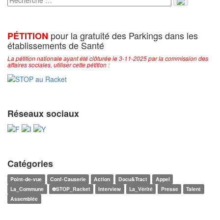
pour la gratuité des Parkings dans les
PÉTITION
établissements de Santé
La pétition nationale ayant été clôturée le 3-11-2025 par la commission des
affaires sociales, utiliser cette pétition :
Réseaux sociaux
Catégories
Point-de-vue
Conf-Causerie
Action
Docu&Tract
Appel
La_Commune
⛔STOP_Racket
Interview
La_Vérité
Presse
Talent
Assemblée