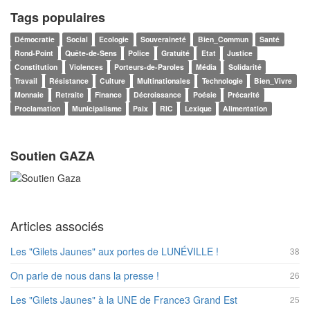
Tags populaires
Démocratie
Social
Ecologie
Souveraineté
Bien_Commun
Santé
Rond-Point
Quête-de-Sens
Police
Gratuité
Etat
Justice
Constitution
Violences
Porteurs-de-Paroles
Média
Solidarité
Travail
Résistance
Culture
Multinationales
Technologie
Bien_Vivre
Monnaie
Retraite
Finance
Décroissance
Poésie
Précarité
Proclamation
Municipalisme
Paix
RIC
Lexique
Alimentation
Soutien GAZA
Articles associés
Les "Gilets Jaunes" aux portes de LUNÉVILLE !
38
On parle de nous dans la presse !
26
Les "Gilets Jaunes" à la UNE de France3 Grand Est
25