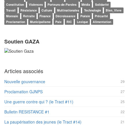
Constitution
Violences
Porteurs-de-Paroles
Média
Solidarité
Travail
Résistance
Culture
Multinationales
Technologie
Bien_Vivre
Monnaie
Retraite
Finance
Décroissance
Poésie
Précarité
Proclamation
Municipalisme
Paix
RIC
Lexique
Alimentation
Soutien GAZA
Articles associés
Nouvelle gouvernance
29
Proclamation GJNPS
27
Une guerre contre qui ? (le Tract #11)
25
Bulletin RESISTANCE #1
22
La paupérisation des jeunes (le Tract #14)
21