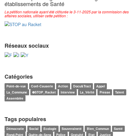
établissements de Santé
La pétition nationale ayant été clôturée le 3-11-2025 par la commission des
affaires sociales, utiliser cette pétition :
Réseaux sociaux
Catégories
Point-de-vue
Conf-Causerie
Action
Docu&Tract
Appel
La_Commune
⛔STOP_Racket
Interview
La_Vérité
Presse
Talent
Assemblée
Tags populaires
Démocratie
Social
Ecologie
Souveraineté
Bien_Commun
Santé
Rond-Point
Quête-de-Sens
Police
Gratuité
Etat
Justice