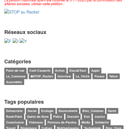
affaires sociales, utiliser cette pétition :
Réseaux sociaux
Catégories
Point-de-vue
Conf-Causerie
Action
Docu&Tract
Appel
La_Commune
⛔STOP_Racket
Interview
La_Vérité
Presse
Talent
Assemblée
Tags populaires
Démocratie
Social
Ecologie
Souveraineté
Bien_Commun
Santé
Rond-Point
Quête-de-Sens
Police
Gratuité
Etat
Justice
Constitution
Violences
Porteurs-de-Paroles
Média
Solidarité
Travail
Résistance
Culture
Multinationales
Technologie
Bien_Vivre