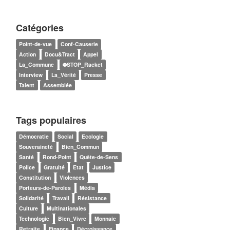
Catégories
Point-de-vue
Conf-Causerie
Action
Docu&Tract
Appel
La_Commune
⛔STOP_Racket
Interview
La_Vérité
Presse
Talent
Assemblée
Tags populaires
Démocratie
Social
Ecologie
Souveraineté
Bien_Commun
Santé
Rond-Point
Quête-de-Sens
Police
Gratuité
Etat
Justice
Constitution
Violences
Porteurs-de-Paroles
Média
Solidarité
Travail
Résistance
Culture
Multinationales
Technologie
Bien_Vivre
Monnaie
Retraite
Finance
Décroissance