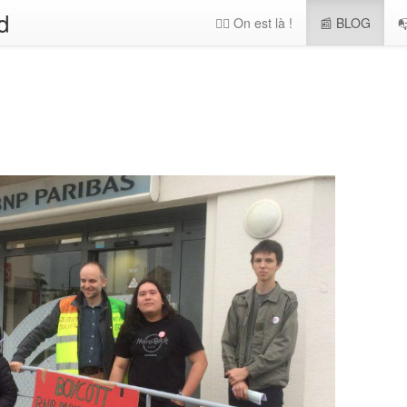
d
🖐🏻 On est là !
📰 BLOG
