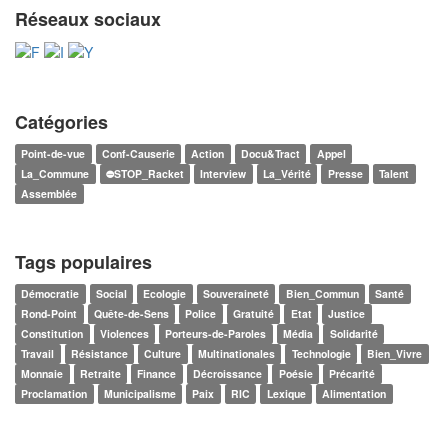
Réseaux sociaux
Catégories
Point-de-vue
Conf-Causerie
Action
Docu&Tract
Appel
La_Commune
⛔STOP_Racket
Interview
La_Vérité
Presse
Talent
Assemblée
Tags populaires
Démocratie
Social
Ecologie
Souveraineté
Bien_Commun
Santé
Rond-Point
Quête-de-Sens
Police
Gratuité
Etat
Justice
Constitution
Violences
Porteurs-de-Paroles
Média
Solidarité
Travail
Résistance
Culture
Multinationales
Technologie
Bien_Vivre
Monnaie
Retraite
Finance
Décroissance
Poésie
Précarité
Proclamation
Municipalisme
Paix
RIC
Lexique
Alimentation