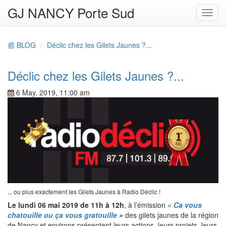
GJ NANCY Porte Sud
Toggl
navig
📰 BLOG
Déclic chez les Gilets Jaunes ?...
Déclic chez les Gilets Jaunes ?...
6 May, 2019, 11:00 am
... ou plus exactement les Gilets Jaunes à Radio Déclic !
Le lundi 06 mai 2019 de 11h à 12h
, à l’émission
« Ca vous
chatouille ou ça vous gratouille
»
des gilets jaunes de la région
de Nancy et environs présentent leurs actions, leurs projets, leurs