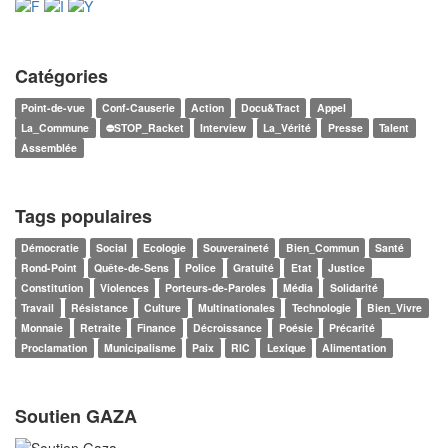
Catégories
Point-de-vue
Conf-Causerie
Action
Docu&Tract
Appel
La_Commune
⛔STOP_Racket
Interview
La_Vérité
Presse
Talent
Assemblée
Tags populaires
Démocratie
Social
Ecologie
Souveraineté
Bien_Commun
Santé
Rond-Point
Quête-de-Sens
Police
Gratuité
Etat
Justice
Constitution
Violences
Porteurs-de-Paroles
Média
Solidarité
Travail
Résistance
Culture
Multinationales
Technologie
Bien_Vivre
Monnaie
Retraite
Finance
Décroissance
Poésie
Précarité
Proclamation
Municipalisme
Paix
RIC
Lexique
Alimentation
Soutien GAZA