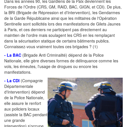
Dans les années 90, les Gardiens de la Paix deviennent les
Forces de l'Ordre (CRS, GM, RAID, BAC, GIGN, et CDI). De plus,
la BRI (Brigade de Répression et d'Intervention), les Gendarmes
de la Garde Républicaine ainsi que les militaires de l'Opération
Sentinelle sont sollicités lors des manifestations de Gilets Jaunes
à Paris, et ces derniers ne participent pas directement au
maintien de l'ordre mais soulagent les CRS en les remplaçant
dans la sécurisation statique de certains bâtiments publics.
Connaissez-vous vraiment toutes ces brigades ? (1)
- La BAC
(Brigade Anti Criminalité) dépend de la Police
Nationale, elle gère diverses formes de délinquance comme les
vols, les émeutes, l'usage de drogues ou encore les
manifestations.
- La CDI
(Compagnie
Départementale
d'Intervention) dépend
de la Police Nationale,
elle assure le renfort
aux policiers locaux
(assiste la BAC pendant
une grande
intervention) s'occupe