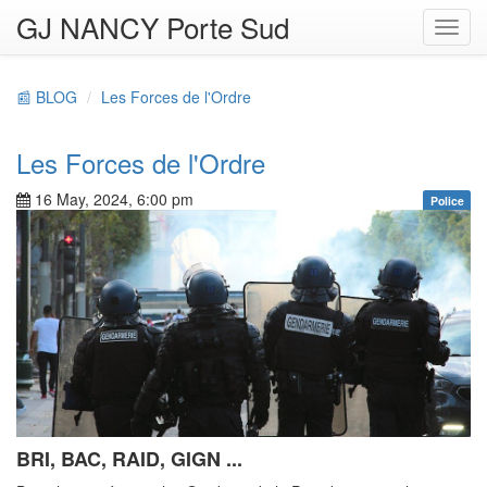
GJ NANCY Porte Sud
Toggl
navig
📰 BLOG
Les Forces de l'Ordre
Les Forces de l'Ordre
16 May, 2024, 6:00 pm
Police
BRI, BAC, RAID, GIGN ...