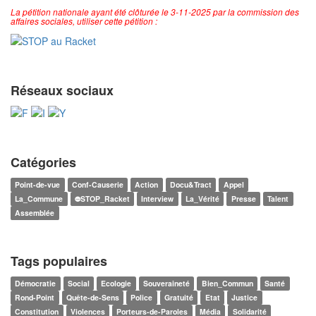
La pétition nationale ayant été clôturée le 3-11-2025 par la commission des
affaires sociales, utiliser cette pétition :
Réseaux sociaux
Catégories
Point-de-vue
Conf-Causerie
Action
Docu&Tract
Appel
La_Commune
⛔STOP_Racket
Interview
La_Vérité
Presse
Talent
Assemblée
Tags populaires
Démocratie
Social
Ecologie
Souveraineté
Bien_Commun
Santé
Rond-Point
Quête-de-Sens
Police
Gratuité
Etat
Justice
Constitution
Violences
Porteurs-de-Paroles
Média
Solidarité