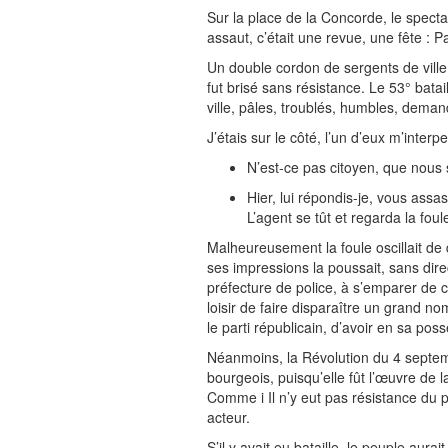
Sur la place de la Concorde, le spectac
assaut, c’était une revue, une fête : P
Un double cordon de sergents de ville e
fut brisé sans résistance. Le 53° bata
ville, pâles, troublés, humbles, dema
J’étais sur le côté, l’un d’eux m’interpe
N’est-ce pas citoyen, que nous
Hier, lui répondis-je, vous assas
L’agent se tût et regarda la fou
Malheureusement la foule oscillait de 
ses impressions la poussait, sans dir
préfecture de police, à s’emparer de 
loisir de faire disparaître un grand no
le parti républicain, d’avoir en sa pos
Néanmoins, la Révolution du 4 septem
bourgeois, puisqu’elle fût l’œuvre de 
Comme i Il n’y eut pas résistance du p
acteur.
S’il y avait eu bataille, le peuple aur