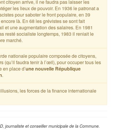
ont citoyen arrive, il ne faudra pas laisser les
téger les lieux de pouvoir. En 1936 le patronat a
cistes pour saboter le front populaire, en 39
nt encore là. En 68 les grévistes se sont fait
vail et une augmentation des salaires. En 1981
as resté socialiste longtemps, 1983 il reniait le
ibre marché.
arde nationale populaire composée de citoyens,
s (qu’il faudra tenir à l’œil), pour occuper tous les
e en place d’
une nouvelle République
n
.
llusions, les forces de la finance internationale
D, journaliste et conseiller municipale de la Commune.