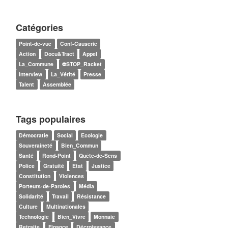
Catégories
Point-de-vue
Conf-Causerie
Action
Docu&Tract
Appel
La_Commune
⛔STOP_Racket
Interview
La_Vérité
Presse
Talent
Assemblée
Tags populaires
Démocratie
Social
Ecologie
Souveraineté
Bien_Commun
Santé
Rond-Point
Quête-de-Sens
Police
Gratuité
Etat
Justice
Constitution
Violences
Porteurs-de-Paroles
Média
Solidarité
Travail
Résistance
Culture
Multinationales
Technologie
Bien_Vivre
Monnaie
Retraite
Finance
Décroissance