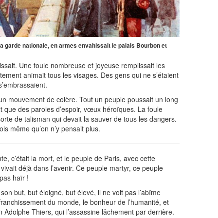
 la garde nationale, en armes envahissait le palais Bourbon et
dissait. Une foule nombreuse et joyeuse remplissait les
tement animait tous les visages. Des gens qui ne s’étaient
 s’embrassaient.
s un mouvement de colère. Tout un peuple poussait un long
t que des paroles d’espoir, vœux héroïques. La foule
rte de talisman qui devait la sauver de tous les dangers.
crois même qu’on n’y pensait plus.
nte, c’était la mort, et le peuple de Paris, avec cette
 vivait déjà dans l’avenir. Ce peuple martyr, ce peuple
 pas haïr !
son but, but éloigné, but élevé, il ne voit pas l’abîme
affranchissement du monde, le bonheur de l’humanité, et
n Adolphe Thiers, qui l’assassine lâchement par derrière.