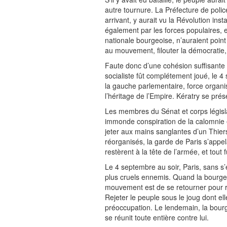
autre tournure. La Préfecture de poli
arrivant, y aurait vu la Révolution insta
également par les forces populaires, e
nationale bourgeoise, n’auraient point t
au mouvement, filouter la démocratie,
Faute donc d’une cohésion suffisante e
socialiste fût complétement joué, le 4
la gauche parlementaire, force organisé
l’héritage de l’Empire. Kératry se prés
Les membres du Sénat et corps législa
immonde conspiration de la calomnie et
jeter aux mains sanglantes d’un Thier
réorganisés, la garde de Paris s’appe
restèrent à la tête de l’armée, et tout fû
Le 4 septembre au soir, Paris, sans s’
plus cruels ennemis. Quand la bourgeoi
mouvement est de se retourner pour reg
Rejeter le peuple sous le joug dont ell
préoccupation. Le lendemain, la bourg
se réunit toute entière contre lui.