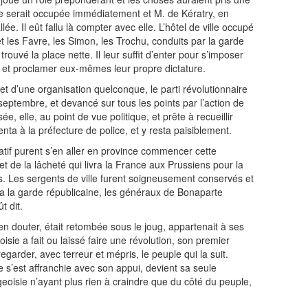
ce serait occupée immédiatement et M. de Kératry, en
llée. Il eût fallu là compter avec elle. L’hôtel de ville occupé
t les Favre, les Simon, les Trochu, conduits par la garde
rouvé la place nette. Il leur suffit d’enter pour s’imposer
 et proclamer eux-mêmes leur propre dictature.
t d’une organisation quelconque, le parti révolutionnaire
 septembre, et devancé sur tous les points par l’action de
e, elle, au point de vue politique, et prête à recueillir
enta à la préfecture de police, et y resta paisiblement.
tif purent s’en aller en province commencer cette
 de la lâcheté qui livra la France aux Prussiens pour la
s. Les sergents de ville furent soigneusement conservés et
la la garde républicaine, les généraux de Bonaparte
t dit.
en douter, était retombée sous le joug, appartenait à ses
sie a fait ou laissé faire une révolution, son premier
arder, avec terreur et mépris, le peuple qui la suit.
e s’est affranchie avec son appui, devient sa seule
eoisie n’ayant plus rien à craindre que du côté du peuple,