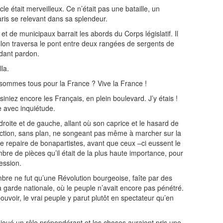
le était merveilleux. Ce n’était pas une bataille, un
aris se relevant dans sa splendeur.
t de municipaux barrait les abords du Corps législatif. Il
illon traversa le pont entre deux rangées de sergents de
ndant pardon.
lla.
 sommes tous pour la France ? Vive la France !
siniez encore les Français, en plein boulevard. J’y étais !
le avec inquiétude.
droite et de gauche, allant où son caprice et le hasard de
ection, sans plan, ne songeant pas même à marcher sur la
ce repaire de bonapartistes, avant que ceux –ci eussent le
mbre de pièces qu’il était de la plus haute importance, pour
session.
bre ne fut qu’une Révolution bourgeoise, faîte par des
la garde nationale, où le peuple n’avait encore pas pénétré.
ouvoir, le vrai peuple y parut plutôt en spectateur qu’en
ait joué un rôle prépondérant et les choses auraient pris une