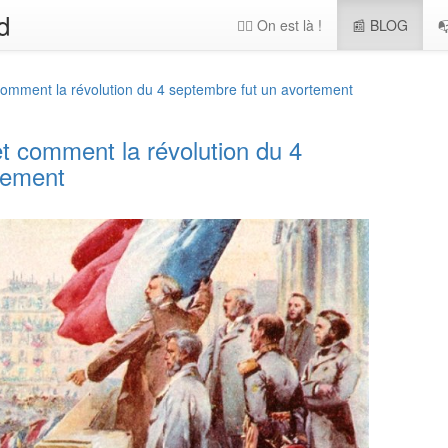
d
🖐🏻 On est là !
📰 BLOG

 comment la révolution du 4 septembre fut un avortement
et comment la révolution du 4
tement