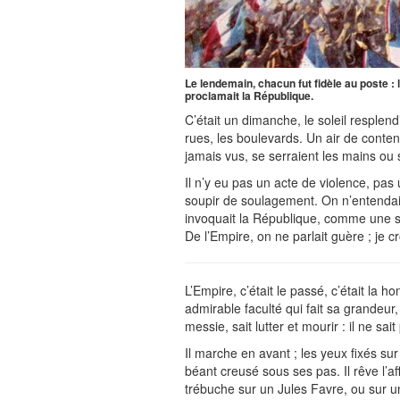
Le lendemain, chacun fut fidèle au poste :
proclamait la République.
C’était un dimanche, le soleil resplen
rues, les boulevards. Un air de conten
jamais vus, se serraient les mains ou
Il n’y eu pas un acte de violence, pa
soupir de soulagement. On n’entendai
invoquait la République, comme une so
De l’Empire, on ne parlait guère ; je 
L’Empire, c’était le passé, c’était la ho
admirable faculté qui fait sa grandeur,
messie, sait lutter et mourir : il ne sait
Il marche en avant ; les yeux fixés sur 
béant creusé sous ses pas. Il rêve l’
trébuche sur un Jules Favre, ou sur u