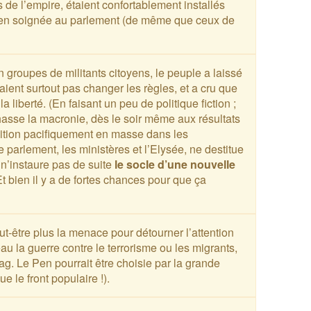
 de l’empire, étaient confortablement installés
bien soignée au parlement (de même que ceux de
 groupes de militants citoyens, le peuple a laissé
laient surtout pas changer les règles, et a cru que
a liberté. (En faisant un peu de politique fiction ;
chasse la macronie, dès le soir même aux résultats
sition pacifiquement en masse dans les
 le parlement, les ministères et l’Elysée, ne destitue
e n’instaure pas de suite
le socle d’une nouvelle
t bien il y a de fortes chances pour que ça
ut-être plus la menace pour détourner l’attention
u la guerre contre le terrorisme ou les migrants,
ag. Le Pen pourrait être choisie par la grande
e le front populaire !).