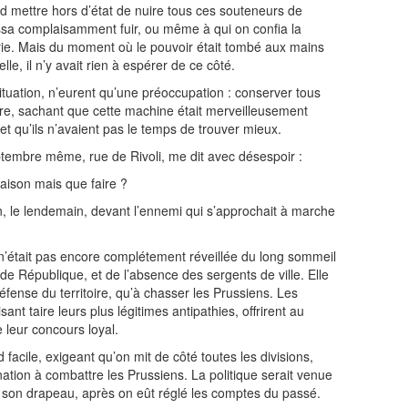
ord mettre hors d’état de nuire tous ces souteneurs de
aissa complaisamment fuir, ou même à qui on confia la
rie. Mais du moment où le pouvoir était tombé aux mains
e, il n’y avait rien à espérer de ce côté.
tuation, n’eurent qu’une préoccupation : conserver tous
ire, sachant que cette machine était merveilleusement
t qu’ils n’avaient pas le temps de trouver mieux.
eptembre même, rue de Rivoli, me dit avec désespoir :
aison mais que faire ?
 le lendemain, devant l’ennemi qui s’approchait à marche
on n’était pas encore complétement réveillée du long sommeil
 de République, et de l’absence des sergents de ville. Elle
 défense du territoire, qu’à chasser les Prussiens. Les
sant taire leurs plus légitimes antipathies, offrirent au
leur concours loyal.
 facile, exigeant qu’on mit de côté toutes les divisions,
nation à combattre les Prussiens. La politique serait venue
é son drapeau, après on eût réglé les comptes du passé.