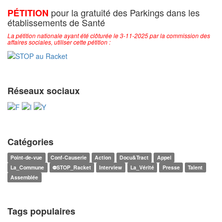
pour la gratuité des Parkings dans les
PÉTITION
établissements de Santé
La pétition nationale ayant été clôturée le 3-11-2025 par la commission des
affaires sociales, utiliser cette pétition :
Réseaux sociaux
Catégories
Point-de-vue
Conf-Causerie
Action
Docu&Tract
Appel
La_Commune
⛔STOP_Racket
Interview
La_Vérité
Presse
Talent
Assemblée
Tags populaires