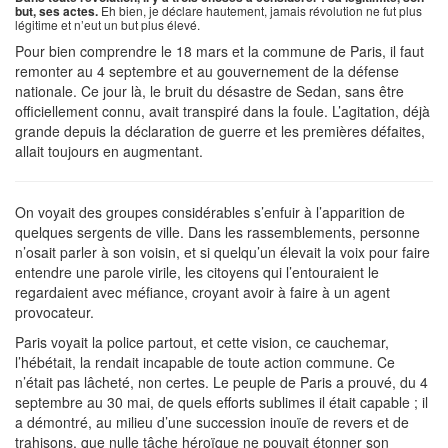
but, ses actes.
Eh bien, je déclare hautement, jamais révolution ne fut plus
légitime et n’eut un but plus élevé.
Pour bien comprendre le 18 mars et la commune de Paris, il faut
remonter au 4 septembre et au gouvernement de la défense
nationale. Ce jour là, le bruit du désastre de Sedan, sans être
officiellement connu, avait transpiré dans la foule. L’agitation, déjà
grande depuis la déclaration de guerre et les premières défaites,
allait toujours en augmentant.
On voyait des groupes considérables s’enfuir à l’apparition de
quelques sergents de ville. Dans les rassemblements, personne
n’osait parler à son voisin, et si quelqu’un élevait la voix pour faire
entendre une parole virile, les citoyens qui l’entouraient le
regardaient avec méfiance, croyant avoir à faire à un agent
provocateur.
Paris voyait la police partout, et cette vision, ce cauchemar,
l’hébétait, la rendait incapable de toute action commune. Ce
n’était pas lâcheté, non certes. Le peuple de Paris a prouvé, du 4
septembre au 30 mai, de quels efforts sublimes il était capable ; il
a démontré, au milieu d’une succession inouïe de revers et de
trahisons, que nulle tâche héroïque ne pouvait étonner son