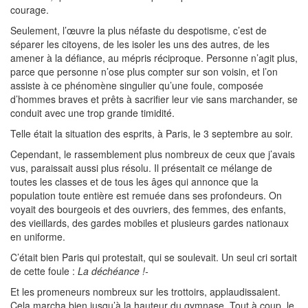
courage.
Seulement, l’œuvre la plus néfaste du despotisme, c’est de
séparer les citoyens, de les isoler les uns des autres, de les
amener à la défiance, au mépris réciproque. Personne n’agit plus,
parce que personne n’ose plus compter sur son voisin, et l’on
assiste à ce phénomène singulier qu’une foule, composée
d’hommes braves et prêts à sacrifier leur vie sans marchander, se
conduit avec une trop grande timidité.
Telle était la situation des esprits, à Paris, le 3 septembre au soir.
Cependant, le rassemblement plus nombreux de ceux que j’avais
vus, paraissait aussi plus résolu. Il présentait ce mélange de
toutes les classes et de tous les âges qui annonce que la
population toute entière est remuée dans ses profondeurs. On
voyait des bourgeois et des ouvriers, des femmes, des enfants,
des vieillards, des gardes mobiles et plusieurs gardes nationaux
en uniforme.
C’était bien Paris qui protestait, qui se soulevait. Un seul cri sortait
de cette foule :
La déchéance !-
Et les promeneurs nombreux sur les trottoirs, applaudissaient.
Cela marcha bien jusqu’à la hauteur du gymnase. Tout à coup, le