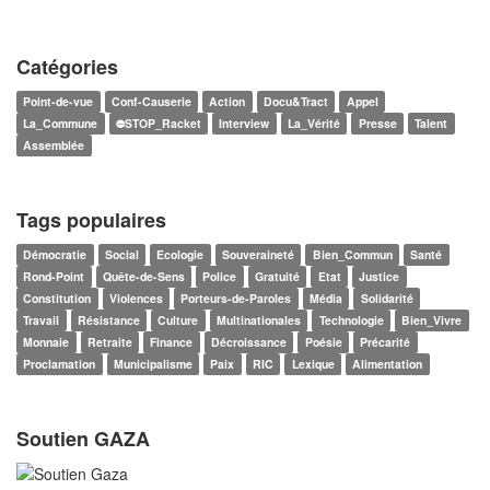
Catégories
Point-de-vue
Conf-Causerie
Action
Docu&Tract
Appel
La_Commune
⛔STOP_Racket
Interview
La_Vérité
Presse
Talent
Assemblée
Tags populaires
Démocratie
Social
Ecologie
Souveraineté
Bien_Commun
Santé
Rond-Point
Quête-de-Sens
Police
Gratuité
Etat
Justice
Constitution
Violences
Porteurs-de-Paroles
Média
Solidarité
Travail
Résistance
Culture
Multinationales
Technologie
Bien_Vivre
Monnaie
Retraite
Finance
Décroissance
Poésie
Précarité
Proclamation
Municipalisme
Paix
RIC
Lexique
Alimentation
Soutien GAZA