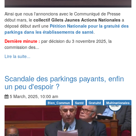
Ainsi que nous l'annoncions avec le Communiqué de Presse
début mars, le
collectif Gilets Jaunes Actions Nationales
a
déposé début avril une
Pétition Nationale pour la gratuité des
parkings dans les établissements de santé
.
Dernière minute :
par décision du 3 novembre 2025, la
commission des...
Lire la suite...
Scandale des parkings payants, enfin
un peu d'espoir ?
5 March, 2025, 10:00 am
Bien_Commun
Santé
Gratuité
Multinationales