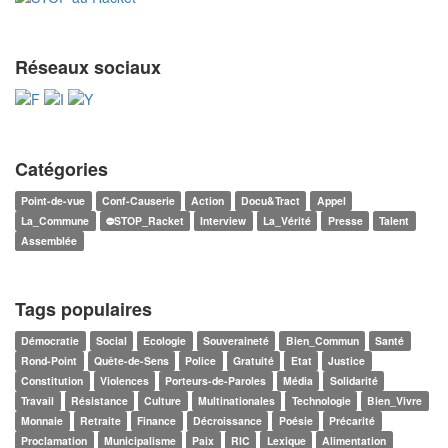
Réseaux sociaux
Catégories
Point-de-vue
Conf-Causerie
Action
Docu&Tract
Appel
La_Commune
⛔STOP_Racket
Interview
La_Vérité
Presse
Talent
Assemblée
Tags populaires
Démocratie
Social
Ecologie
Souveraineté
Bien_Commun
Santé
Rond-Point
Quête-de-Sens
Police
Gratuité
Etat
Justice
Constitution
Violences
Porteurs-de-Paroles
Média
Solidarité
Travail
Résistance
Culture
Multinationales
Technologie
Bien_Vivre
Monnaie
Retraite
Finance
Décroissance
Poésie
Précarité
Proclamation
Municipalisme
Paix
RIC
Lexique
Alimentation