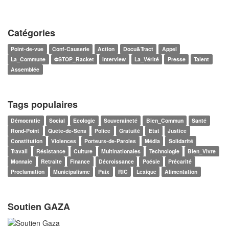
Catégories
Point-de-vue
Conf-Causerie
Action
Docu&Tract
Appel
La_Commune
⛔STOP_Racket
Interview
La_Vérité
Presse
Talent
Assemblée
Tags populaires
Démocratie
Social
Ecologie
Souveraineté
Bien_Commun
Santé
Rond-Point
Quête-de-Sens
Police
Gratuité
Etat
Justice
Constitution
Violences
Porteurs-de-Paroles
Média
Solidarité
Travail
Résistance
Culture
Multinationales
Technologie
Bien_Vivre
Monnaie
Retraite
Finance
Décroissance
Poésie
Précarité
Proclamation
Municipalisme
Paix
RIC
Lexique
Alimentation
Soutien GAZA