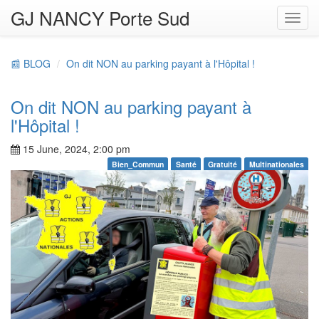
GJ NANCY Porte Sud
Toggl
navig
📰 BLOG
On dit NON au parking payant à l'Hôpital !
On dit NON au parking payant à
l'Hôpital !
15 June, 2024, 2:00 pm
Bien_Commun
Santé
Gratuité
Multinationales