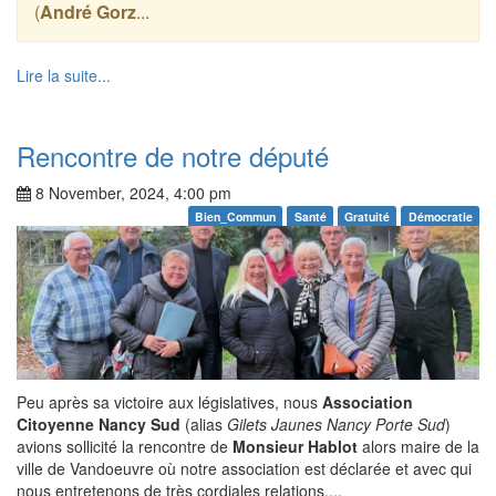
(
André Gorz
...
Lire la suite...
Rencontre de notre député
8 November, 2024, 4:00 pm
Bien_Commun
Santé
Gratuité
Démocratie
Peu après sa victoire aux législatives, nous
Association
Citoyenne Nancy Sud
(alias
Gilets Jaunes Nancy Porte Sud
)
avions sollicité la rencontre de
Monsieur Hablot
alors maire de la
ville de Vandoeuvre où notre association est déclarée et avec qui
nous entretenons de très cordiales relations....