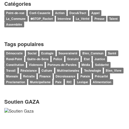
Catégories
Point-de-vue
Conf-Causerie
Action
Docu&Tract
Appel
La_Commune
⛔STOP_Racket
Interview
La_Vérité
Presse
Talent
Assemblée
Tags populaires
Démocratie
Social
Ecologie
Souveraineté
Bien_Commun
Santé
Rond-Point
Quête-de-Sens
Police
Gratuité
Etat
Justice
Constitution
Violences
Porteurs-de-Paroles
Média
Solidarité
Travail
Résistance
Culture
Multinationales
Technologie
Bien_Vivre
Monnaie
Retraite
Finance
Décroissance
Poésie
Précarité
Proclamation
Municipalisme
Paix
RIC
Lexique
Alimentation
Soutien GAZA