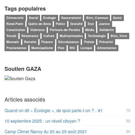
Tags populaires
Démocratie
Social
Ecologie
Souveraineté
Bien_Commun
Santé
Rond-Point
Quête-de-Sens
Police
Gratuité
Etat
Justice
Constitution
Violences
Porteurs-de-Paroles
Média
Solidarité
Travail
Résistance
Culture
Multinationales
Technologie
Bien_Vivre
Monnaie
Retraite
Finance
Décroissance
Poésie
Précarité
Proclamation
Municipalisme
Paix
RIC
Lexique
Alimentation
Soutien GAZA
Articles associés
Quand on dit « Écologie », de quoi parle-t-on ? - #1
70
10 septembre 2025 : un réveil citoyen ?
50
Camp Climat Nancy du 20 au 29 août 2021
50