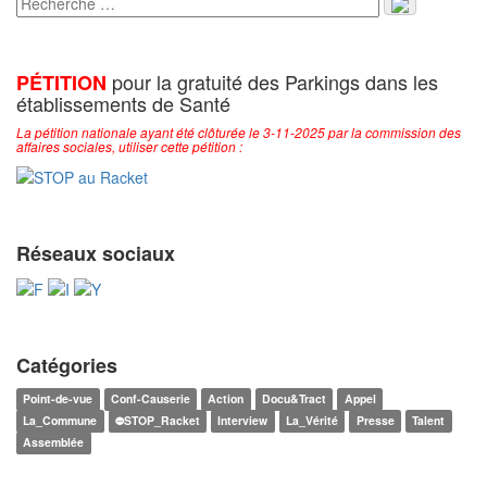
pour la gratuité des Parkings dans les
PÉTITION
établissements de Santé
La pétition nationale ayant été clôturée le 3-11-2025 par la commission des
affaires sociales, utiliser cette pétition :
Réseaux sociaux
Catégories
Point-de-vue
Conf-Causerie
Action
Docu&Tract
Appel
La_Commune
⛔STOP_Racket
Interview
La_Vérité
Presse
Talent
Assemblée