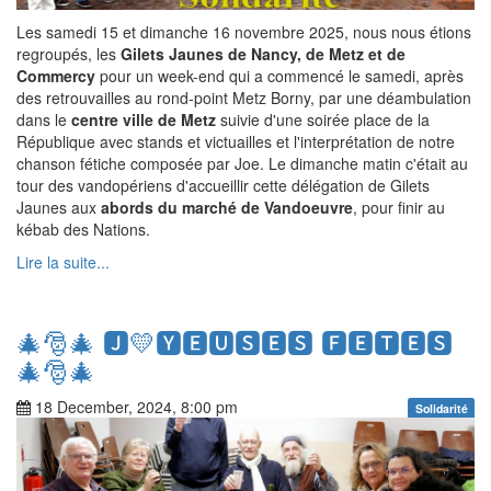
Les samedi 15 et dimanche 16 novembre 2025, nous nous étions
regroupés, les
Gilets Jaunes de Nancy, de Metz et de
Commercy
pour un week-end qui a commencé le samedi, après
des retrouvailles au rond-point Metz Borny, par une déambulation
dans le
centre ville de Metz
suivie d'une soirée place de la
République avec stands et victuailles et l'interprétation de notre
chanson fétiche composée par Joe. Le dimanche matin c'était au
tour des vandopériens d'accueillir cette délégation de Gilets
Jaunes aux
abords du marché de Vandoeuvre
, pour finir au
kébab des Nations.
Lire la suite...
🎄🎅🎄 🅹💛🆈🅴🆄🆂🅴🆂 🅵🅴🆃🅴🆂
🎄🎅🎄
18 December, 2024, 8:00 pm
Solidarité