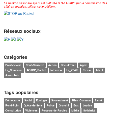
La pétition nationale ayant été clôturée le 3-11-2025 par la commission des
affaires sociales, utiliser cette pétition :
Réseaux sociaux
Catégories
Point-de-vue
Conf-Causerie
Action
Docu&Tract
Appel
La_Commune
⛔STOP_Racket
Interview
La_Vérité
Presse
Talent
Assemblée
Tags populaires
Démocratie
Social
Ecologie
Souveraineté
Bien_Commun
Santé
Rond-Point
Quête-de-Sens
Police
Gratuité
Etat
Justice
Constitution
Violences
Porteurs-de-Paroles
Média
Solidarité