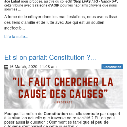
Joe Labat
nous propose, au titre du collectif "
",
Stop Linky / 5G - Nancy 54
cette tribune avec
5 raisons d'AGIR
pour les habitants citoyens que nous
sommes ...
A force de le côtoyer dans les manifestations, nous avons tissé
des liens d'amitié et de lutte avec Joe qui est un soutien
indéfectib...
Lire la suite...
Et si on parlait Constitution ?...
16 March, 2020, 11:08 am
Constitution
Pourquoi la notion de
Constitution
est-elle
centrale
par rapport
à la situation actuelle que traverse notre société ? Et l’on peut
poser aussi la question : Comment se fait-il que
si peu de
citoyens
s’emparent de cette question ?