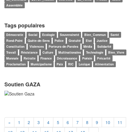
Assemblée
Tags populaires
Démocratie
Social
Ecologie
Souveraineté
Bien_Commun
Santé
Rond-Point
Quête-de-Sens
Police
Gratuité
Etat
Justice
Constitution
Violences
Porteurs-de-Paroles
Média
Solidarité
Travail
Résistance
Culture
Multinationales
Technologie
Bien_Vivre
Monnaie
Retraite
Finance
Décroissance
Poésie
Précarité
Proclamation
Municipalisme
Paix
RIC
Lexique
Alimentation
Soutien GAZA
«
1
2
3
4
5
6
7
8
9
10
11