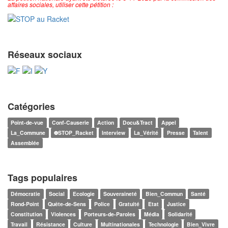
affaires sociales, utiliser cette pétition :
Réseaux sociaux
Catégories
Point-de-vue
Conf-Causerie
Action
Docu&Tract
Appel
La_Commune
⛔STOP_Racket
Interview
La_Vérité
Presse
Talent
Assemblée
Tags populaires
Démocratie
Social
Ecologie
Souveraineté
Bien_Commun
Santé
Rond-Point
Quête-de-Sens
Police
Gratuité
Etat
Justice
Constitution
Violences
Porteurs-de-Paroles
Média
Solidarité
Travail
Résistance
Culture
Multinationales
Technologie
Bien_Vivre