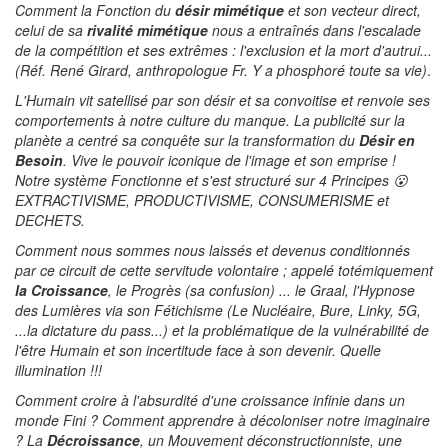
Comment la Fonction du
désir mimétique
et son vecteur direct,
celui de sa
rivalité mimétique
nous a entraînés dans l'escalade
de la compétition et ses extrêmes : l'exclusion et la mort d'autrui...
(Réf. René Girard, anthropologue Fr. Y a phosphoré toute sa vie)
.
L'Humain vit satellisé par son désir et sa convoitise et renvoie ses
comportements à notre culture du manque. La publicité sur la
planète a centré sa conquête sur la transformation du
Désir en
Besoin
. Vive le pouvoir iconique de l'image et son emprise !
Notre système Fonctionne et s'est structuré sur 4 Principes 😮
EXTRACTIVISME, PRODUCTIVISME, CONSUMERISME et
DECHETS.
Comment nous sommes nous laissés et devenus conditionnés
par ce circuit de cette servitude volontaire ; appelé totémiquement
la Croissance
, le Progrès (sa confusion) ... le Graal, l'Hypnose
des Lumières via son Fétichisme (Le Nucléaire, Bure, Linky, 5G,
...la dictature du pass...) et la problématique de la vulnérabilité de
l'être Humain et son incertitude face à son devenir. Quelle
illumination !!!
Comment croire à l'absurdité d'une croissance infinie dans un
monde Fini ? Comment apprendre à décoloniser notre imaginaire
? La
Décroissance
, un Mouvement déconstructionniste, une