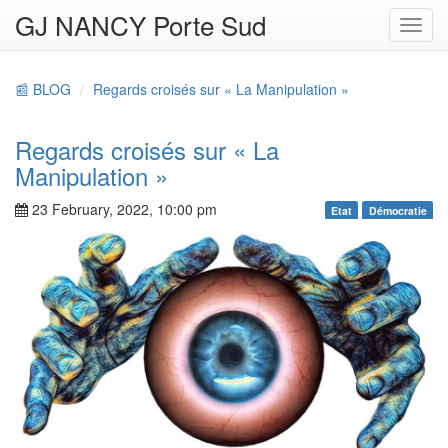
GJ NANCY Porte Sud
Toggl
navig
📰 BLOG
Regards croisés sur « La Manipulation »
Regards croisés sur « La
Manipulation »
23 February, 2022, 10:00 pm
Etat
Démocratie