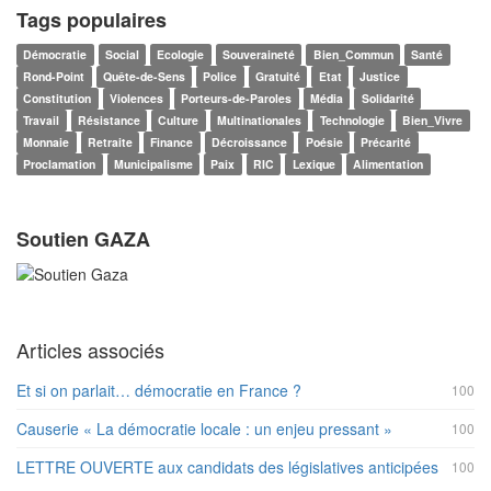
Tags populaires
Démocratie
Social
Ecologie
Souveraineté
Bien_Commun
Santé
Rond-Point
Quête-de-Sens
Police
Gratuité
Etat
Justice
Constitution
Violences
Porteurs-de-Paroles
Média
Solidarité
Travail
Résistance
Culture
Multinationales
Technologie
Bien_Vivre
Monnaie
Retraite
Finance
Décroissance
Poésie
Précarité
Proclamation
Municipalisme
Paix
RIC
Lexique
Alimentation
Soutien GAZA
Articles associés
Et si on parlait… démocratie en France ?
100
Causerie « La démocratie locale : un enjeu pressant »
100
LETTRE OUVERTE aux candidats des législatives anticipées
100