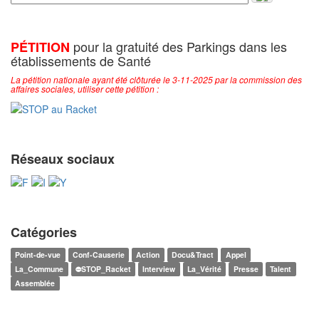
pour la gratuité des Parkings dans les
PÉTITION
établissements de Santé
La pétition nationale ayant été clôturée le 3-11-2025 par la commission des
affaires sociales, utiliser cette pétition :
Réseaux sociaux
Catégories
Point-de-vue
Conf-Causerie
Action
Docu&Tract
Appel
La_Commune
⛔STOP_Racket
Interview
La_Vérité
Presse
Talent
Assemblée