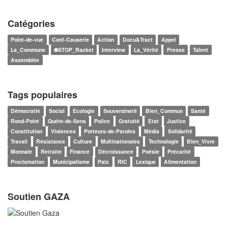
Catégories
Point-de-vue
Conf-Causerie
Action
Docu&Tract
Appel
La_Commune
⛔STOP_Racket
Interview
La_Vérité
Presse
Talent
Assemblée
Tags populaires
Démocratie
Social
Ecologie
Souveraineté
Bien_Commun
Santé
Rond-Point
Quête-de-Sens
Police
Gratuité
Etat
Justice
Constitution
Violences
Porteurs-de-Paroles
Média
Solidarité
Travail
Résistance
Culture
Multinationales
Technologie
Bien_Vivre
Monnaie
Retraite
Finance
Décroissance
Poésie
Précarité
Proclamation
Municipalisme
Paix
RIC
Lexique
Alimentation
Soutien GAZA