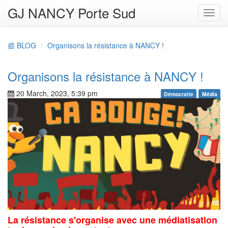
GJ NANCY Porte Sud
Toggl
navig
📰 BLOG
Organisons la résistance à NANCY !
Organisons la résistance à NANCY !
20 March, 2023, 5:39 pm
Démocratie
Média
La résistance s'organise avec une médiatisation