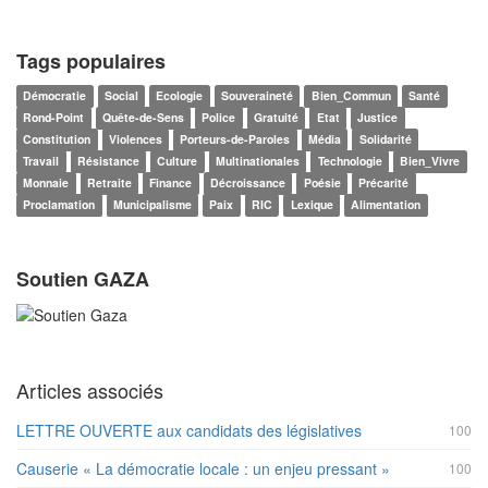
Tags populaires
Démocratie
Social
Ecologie
Souveraineté
Bien_Commun
Santé
Rond-Point
Quête-de-Sens
Police
Gratuité
Etat
Justice
Constitution
Violences
Porteurs-de-Paroles
Média
Solidarité
Travail
Résistance
Culture
Multinationales
Technologie
Bien_Vivre
Monnaie
Retraite
Finance
Décroissance
Poésie
Précarité
Proclamation
Municipalisme
Paix
RIC
Lexique
Alimentation
Soutien GAZA
Articles associés
LETTRE OUVERTE aux candidats des législatives
100
Causerie « La démocratie locale : un enjeu pressant »
100