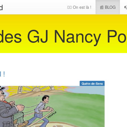
d
🖐🏻 On est là !
📰 BLOG

 des GJ Nancy Po
 !
Quête-de-Sens