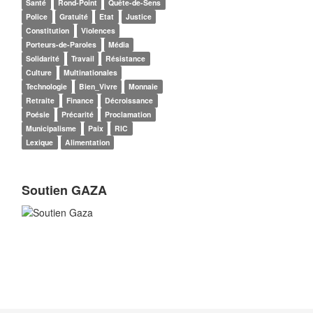
Santé
Rond-Point
Quête-de-Sens
Police
Gratuité
Etat
Justice
Constitution
Violences
Porteurs-de-Paroles
Média
Solidarité
Travail
Résistance
Culture
Multinationales
Technologie
Bien_Vivre
Monnaie
Retraite
Finance
Décroissance
Poésie
Précarité
Proclamation
Municipalisme
Paix
RIC
Lexique
Alimentation
Soutien GAZA