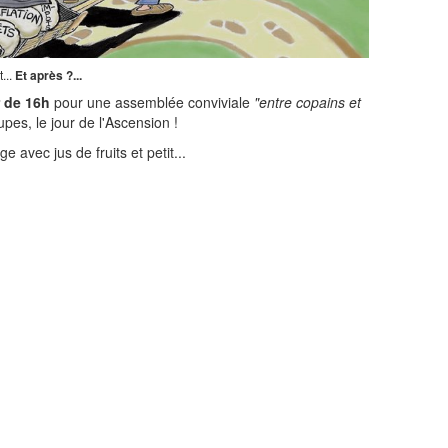
...
Et après ?...
r de 16h
pour une assemblée conviviale
"entre copains et
upes, le jour de l'Ascension !
 avec jus de fruits et petit...