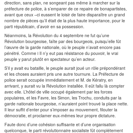
direction, sans plan, ne songeant pas même à marcher sur la
préfecture de police, à s’emparer de ce repaire de bonapartistes,
avant que ceux –ci eussent le loisir de faire disparaître un grand
nombre de pièces qu’il était de la plus haute importance, pour le
parti républicain, d’avoir en sa possession.
Néanmoins, la Révolution du 4 septembre ne fut qu’une
Révolution bourgeoise, faîte par des bourgeois, puisqu’elle fût
l’œuvre de la garde nationale, où le peuple n’avait encore pas
pénétré. Comme i Il n’y eut pas résistance du pouvoir, le vrai
peuple y parut plutôt en spectateur qu’en acteur.
S’il y avait eu bataille, le peuple aurait joué un rôle prépondérant
et les choses auraient pris une autre tournure. La Préfecture de
police serait occupée immédiatement et M. de Kératry, en
arrivant, y aurait vu la Révolution installée. Il eût fallu là compter
avec elle. L’hôtel de ville occupé également par les forces
populaires, et les Favre, les Simon, les Trochu, conduits par la
garde nationale bourgeoise, n’auraient point trouvé la place nette.
Il leur suffit d’enter pour s’imposer au mouvement, filouter la
démocratie, et proclamer eux-mêmes leur propre dictature.
Faute donc d’une cohésion suffisante et d’une organisation
quelconque, le parti révolutionnaire socialiste fût complétement