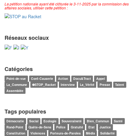
La pétition nationale ayant été clôturée le 3-11-2025 par la commission des
affaires sociales, utiliser cette pétition :
Réseaux sociaux
Catégories
Point-de-vue
Conf-Causerie
Action
Docu&Tract
Appel
La_Commune
⛔STOP_Racket
Interview
La_Vérité
Presse
Talent
Assemblée
Tags populaires
Démocratie
Social
Ecologie
Souveraineté
Bien_Commun
Santé
Rond-Point
Quête-de-Sens
Police
Gratuité
Etat
Justice
Constitution
Violences
Porteurs-de-Paroles
Média
Solidarité