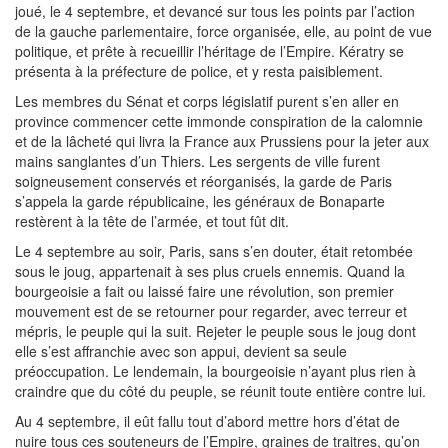
joué, le 4 septembre, et devancé sur tous les points par l’action
de la gauche parlementaire, force organisée, elle, au point de vue
politique, et prête à recueillir l’héritage de l’Empire. Kératry se
présenta à la préfecture de police, et y resta paisiblement.
Les membres du Sénat et corps législatif purent s’en aller en
province commencer cette immonde conspiration de la calomnie
et de la lâcheté qui livra la France aux Prussiens pour la jeter aux
mains sanglantes d’un Thiers. Les sergents de ville furent
soigneusement conservés et réorganisés, la garde de Paris
s’appela la garde républicaine, les généraux de Bonaparte
restèrent à la tête de l’armée, et tout fût dit.
Le 4 septembre au soir, Paris, sans s’en douter, était retombée
sous le joug, appartenait à ses plus cruels ennemis. Quand la
bourgeoisie a fait ou laissé faire une révolution, son premier
mouvement est de se retourner pour regarder, avec terreur et
mépris, le peuple qui la suit. Rejeter le peuple sous le joug dont
elle s’est affranchie avec son appui, devient sa seule
préoccupation. Le lendemain, la bourgeoisie n’ayant plus rien à
craindre que du côté du peuple, se réunit toute entière contre lui.
Au 4 septembre, il eût fallu tout d’abord mettre hors d’état de
nuire tous ces souteneurs de l’Empire, graines de traitres, qu’on