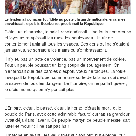
Le lendemain, chacun fut fidèle au poste : la garde nationale, en armes
envahissait le palais Bourbon et proclamait la République.
C’était un dimanche, le soleil resplendissait. Une foule nombreuse
et joyeuse remplissait les rues, les boulevards. Un air de
contentement animait tous les visages. Des gens qui ne s’étaient
jamais vus, se serraient les mains ou s’embrassaient.
Il n’y eu pas un acte de violence, pas un mouvement de colère.
Tout un peuple poussait un long soupir de soulagement. On
n’entendait que des paroles d’espoir, vœux héroïques. La foule
invoquait la République, comme une sorte de talisman qui devait
la sauver de tous les dangers. De l’Empire, on ne parlait guère ;
je crois même qu’on n’y pensait plus.
L’Empire, c’était le passé, c’était la honte, c’était la mort, et le
peuple de Paris, avec cette admirable faculté qui fait sa grandeur,
vivait déjà dans l’avenir. Ce peuple martyr, ce peuple messie, sait
lutter et mourir : il ne sait pas haïr !
Il marche en avant ; les yeux fixés sur son but, but éloigné, but