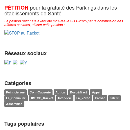
pour la gratuité des Parkings dans les
PÉTITION
établissements de Santé
La pétition nationale ayant été clôturée le 3-11-2025 par la commission des
affaires sociales, utiliser cette pétition :
Réseaux sociaux
Catégories
Point-de-vue
Conf-Causerie
Action
Docu&Tract
Appel
La_Commune
⛔STOP_Racket
Interview
La_Vérité
Presse
Talent
Assemblée
Tags populaires