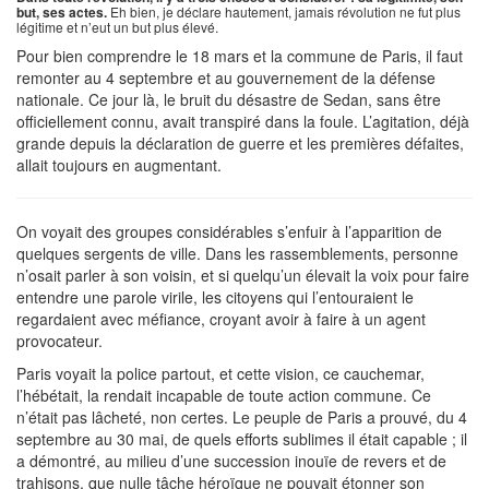
but, ses actes.
Eh bien, je déclare hautement, jamais révolution ne fut plus
légitime et n’eut un but plus élevé.
Pour bien comprendre le 18 mars et la commune de Paris, il faut
remonter au 4 septembre et au gouvernement de la défense
nationale. Ce jour là, le bruit du désastre de Sedan, sans être
officiellement connu, avait transpiré dans la foule. L’agitation, déjà
grande depuis la déclaration de guerre et les premières défaites,
allait toujours en augmentant.
On voyait des groupes considérables s’enfuir à l’apparition de
quelques sergents de ville. Dans les rassemblements, personne
n’osait parler à son voisin, et si quelqu’un élevait la voix pour faire
entendre une parole virile, les citoyens qui l’entouraient le
regardaient avec méfiance, croyant avoir à faire à un agent
provocateur.
Paris voyait la police partout, et cette vision, ce cauchemar,
l’hébétait, la rendait incapable de toute action commune. Ce
n’était pas lâcheté, non certes. Le peuple de Paris a prouvé, du 4
septembre au 30 mai, de quels efforts sublimes il était capable ; il
a démontré, au milieu d’une succession inouïe de revers et de
trahisons, que nulle tâche héroïque ne pouvait étonner son