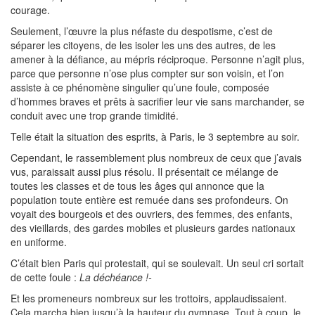
courage.
Seulement, l’œuvre la plus néfaste du despotisme, c’est de
séparer les citoyens, de les isoler les uns des autres, de les
amener à la défiance, au mépris réciproque. Personne n’agit plus,
parce que personne n’ose plus compter sur son voisin, et l’on
assiste à ce phénomène singulier qu’une foule, composée
d’hommes braves et prêts à sacrifier leur vie sans marchander, se
conduit avec une trop grande timidité.
Telle était la situation des esprits, à Paris, le 3 septembre au soir.
Cependant, le rassemblement plus nombreux de ceux que j’avais
vus, paraissait aussi plus résolu. Il présentait ce mélange de
toutes les classes et de tous les âges qui annonce que la
population toute entière est remuée dans ses profondeurs. On
voyait des bourgeois et des ouvriers, des femmes, des enfants,
des vieillards, des gardes mobiles et plusieurs gardes nationaux
en uniforme.
C’était bien Paris qui protestait, qui se soulevait. Un seul cri sortait
de cette foule :
La déchéance !-
Et les promeneurs nombreux sur les trottoirs, applaudissaient.
Cela marcha bien jusqu’à la hauteur du gymnase. Tout à coup, le