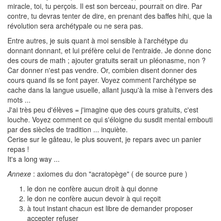
miracle, toi, tu perçois. Il est son berceau, pourrait on dire. Par
contre, tu devras tenter de dire, en prenant des baffes hihi, que la
révolution sera archétypale ou ne sera pas.
Entre autres, je suis quant à moi sensible à l'archétype du
donnant donnant, et lui préfère celui de l'entraide. Je donne donc
des cours de math ; ajouter gratuits serait un pléonasme, non ?
Car donner n'est pas vendre. Or, combien disent donner des
cours quand ils se font payer. Voyez comment l'archétype se
cache dans la langue usuelle, allant jusqu'à la mise à l'envers des
mots ...
J'ai très peu d'élèves = j'imagine que des cours gratuits, c'est
louche. Voyez comment ce qui s'éloigne du susdit mental embouti
par des siècles de tradition ... inquiète.
Cerise sur le gâteau, le plus souvent, je repars avec un panier
repas !
It's a long way ...
Annexe
: axiomes du don "acratopège" ( de source pure )
le don ne confère aucun droit à qui donne
le don ne confère aucun devoir à qui reçoit
à tout instant chacun est libre de demander proposer
accepter refuser