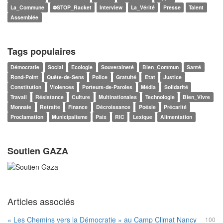
La_Commune
⛔STOP_Racket
Interview
La_Vérité
Presse
Talent
Assemblée
Tags populaires
Démocratie
Social
Ecologie
Souveraineté
Bien_Commun
Santé
Rond-Point
Quête-de-Sens
Police
Gratuité
Etat
Justice
Constitution
Violences
Porteurs-de-Paroles
Média
Solidarité
Travail
Résistance
Culture
Multinationales
Technologie
Bien_Vivre
Monnaie
Retraite
Finance
Décroissance
Poésie
Précarité
Proclamation
Municipalisme
Paix
RIC
Lexique
Alimentation
Soutien GAZA
Articles associés
« Les Chemins vers la Démocratie » au Camp Climat Nancy
100