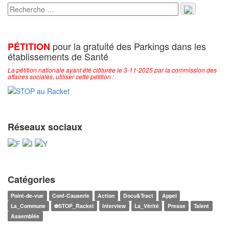
pour la gratuité des Parkings dans les
PÉTITION
établissements de Santé
La pétition nationale ayant été clôturée le 3-11-2025 par la commission des
affaires sociales, utiliser cette pétition :
Réseaux sociaux
Catégories
Point-de-vue
Conf-Causerie
Action
Docu&Tract
Appel
La_Commune
⛔STOP_Racket
Interview
La_Vérité
Presse
Talent
Assemblée