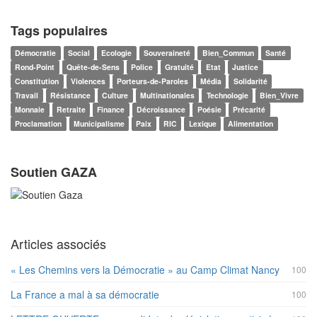
Tags populaires
Démocratie
Social
Ecologie
Souveraineté
Bien_Commun
Santé
Rond-Point
Quête-de-Sens
Police
Gratuité
Etat
Justice
Constitution
Violences
Porteurs-de-Paroles
Média
Solidarité
Travail
Résistance
Culture
Multinationales
Technologie
Bien_Vivre
Monnaie
Retraite
Finance
Décroissance
Poésie
Précarité
Proclamation
Municipalisme
Paix
RIC
Lexique
Alimentation
Soutien GAZA
Articles associés
« Les Chemins vers la Démocratie » au Camp Climat Nancy
100
La France a mal à sa démocratie
100