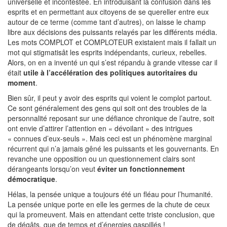
universelle et incontestée. En introduisant la confusion dans les
esprits et en permettant aux citoyens de se quereller entre eux
autour de ce terme (comme tant d’autres), on laisse le champ
libre aux décisions des puissants relayés par les différents média.
Les mots COMPLOT et COMPLOTEUR existaient mais il fallait un
mot qui stigmatisât les esprits indépendants, curieux, rebelles.
Alors, on en a inventé un qui s’est répandu à grande vitesse car il
était
utile à l’accélération des politiques autoritaires du
moment
.
Bien sûr, il peut y avoir des esprits qui voient le complot partout.
Ce sont généralement des gens qui soit ont des troubles de la
personnalité reposant sur une défiance chronique de l’autre, soit
ont envie d’attirer l’attention en « dévoilant » des intrigues
« connues d’eux-seuls ». Mais ceci est un phénomène marginal
récurrent qui n’a jamais gêné les puissants et les gouvernants. En
revanche une opposition ou un questionnement clairs sont
dérangeants lorsqu’on veut
éviter un fonctionnement
démocratique
.
Hélas, la pensée unique a toujours été un fléau pour l’humanité.
La pensée unique porte en elle les germes de la chute de ceux
qui la promeuvent. Mais en attendant cette triste conclusion, que
de dégâts, que de temps et d’énergies gaspillés !