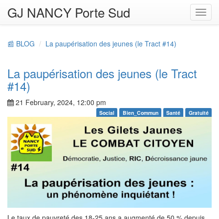
GJ NANCY Porte Sud
Toggl
navig
📰 BLOG
La paupérisation des jeunes (le Tract #14)
La paupérisation des jeunes (le Tract
#14)
21 February, 2024, 12:00 pm
Social
Bien_Commun
Santé
Gratuité
Le taux de pauvreté des 18-25 ans a augmenté de 50 % depuis