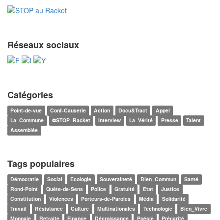
Réseaux sociaux
Catégories
Point-de-vue
Conf-Causerie
Action
Docu&Tract
Appel
La_Commune
⛔STOP_Racket
Interview
La_Vérité
Presse
Talent
Assemblée
Tags populaires
Démocratie
Social
Ecologie
Souveraineté
Bien_Commun
Santé
Rond-Point
Quête-de-Sens
Police
Gratuité
Etat
Justice
Constitution
Violences
Porteurs-de-Paroles
Média
Solidarité
Travail
Résistance
Culture
Multinationales
Technologie
Bien_Vivre
Monnaie
Retraite
Finance
Décroissance
Poésie
Précarité